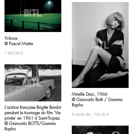
Ychoux
© Pascal Maitre
1 850,00
€
Mireille Darc, 1966
© Giancarlo Botti / Gamma
Rapho
L’actrice française Brigitte Bardot
pendant le tournage du film ‘Vie
À partir de :
750,00
€
privée’ en 1961 à Saint-Tropez.
© Giancarlo BOTTI/Gamma
Rapho