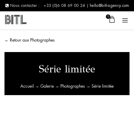
Nous contacter :
+33 (0)6 08 69 00 24 |
hello@bitl-agency.com
0
←
Retour aux Photographes
Série limitée
Accueil
→
Galerie
→
Photographes
→ Série limitée