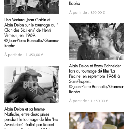
Rapho
À partir de :
850,00
€
Lino Ventura, Jean Gabin et
Alain Delon sur le tournage du “
Clan des Siciliens” de Henri
Verneuil, en 1969.
© Jean-Pierre Bonnotte/Gamma-
Rapho
À partir de :
1 450,00
€
Alain Delon et Romy Schneider
lors du tournage du film ‘La
Piscine’ en septembre 1968 à
Saint-Tropez.
© Jean-Pierre Bonnotte/Gamma-
Rapho
À partir de :
1 450,00
€
Alain Delon et sa femme
Nathalie, entre deux prises
pendant le tournage du film ‘Les
Aventuriers’ réalisé par Robert