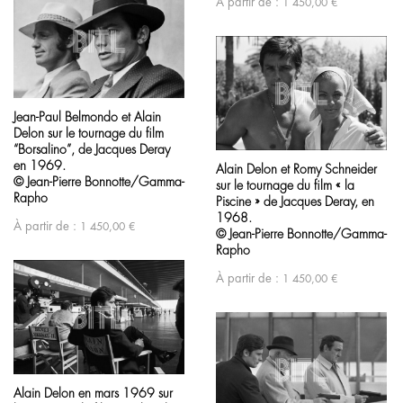
À partir de :
1 450,00
€
Jean-Paul Belmondo et Alain
Delon sur le tournage du film
“Borsalino”, de Jacques Deray
en 1969.
Alain Delon et Romy Schneider
© Jean-Pierre Bonnotte/Gamma-
sur le tournage du film « la
Rapho
Piscine » de Jacques Deray, en
1968.
À partir de :
1 450,00
€
© Jean-Pierre Bonnotte/Gamma-
Rapho
À partir de :
1 450,00
€
Alain Delon en mars 1969 sur