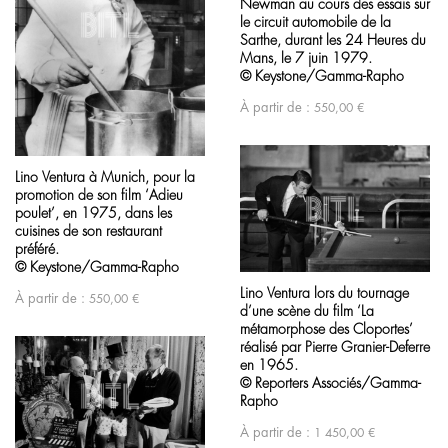
Newman au cours des essais sur
le circuit automobile de la
Sarthe, durant les 24 Heures du
Mans, le 7 juin 1979.
© Keystone/Gamma-Rapho
À partir de :
550,00
€
Lino Ventura à Munich, pour la
promotion de son film ‘Adieu
poulet’, en 1975, dans les
cuisines de son restaurant
préféré.
© Keystone/Gamma-Rapho
Lino Ventura lors du tournage
À partir de :
550,00
€
d’une scène du film ‘La
métamorphose des Cloportes’
réalisé par Pierre Granier-Deferre
en 1965.
© Reporters Associés/Gamma-
Rapho
À partir de :
1 450,00
€