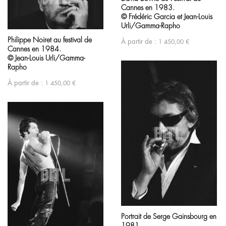
Cannes en 1983.
© Frédéric Garcia et Jean-Louis
Urli/Gamma-Rapho
Philippe Noiret au festival de
À partir de :
1 450,00
€
Cannes en 1984.
© Jean-Louis Urli/Gamma-
Rapho
À partir de :
1 450,00
€
Portrait de Serge Gainsbourg en
1981.