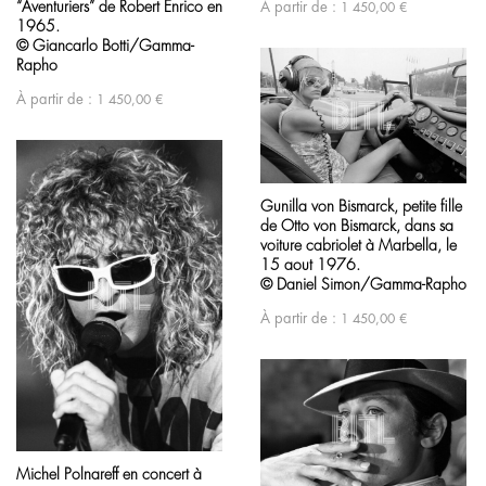
“Aventuriers” de Robert Enrico en
À partir de :
1 450,00
€
1965.
© Giancarlo Botti/Gamma-
Rapho
À partir de :
1 450,00
€
Gunilla von Bismarck, petite fille
de Otto von Bismarck, dans sa
voiture cabriolet à Marbella, le
15 aout 1976.
© Daniel Simon/Gamma-Rapho
À partir de :
1 450,00
€
Michel Polnareff en concert à