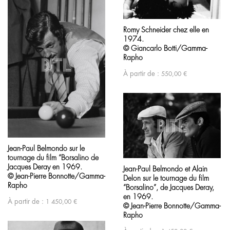
Romy Schneider chez elle en
1974.
© Giancarlo Botti/Gamma-
Rapho
À partir de :
550,00
€
Jean-Paul Belmondo sur le
tournage du film “Borsalino de
Jacques Deray en 1969.
Jean-Paul Belmondo et Alain
© Jean-Pierre Bonnotte/Gamma-
Delon sur le tournage du film
Rapho
“Borsalino”, de Jacques Deray,
en 1969.
À partir de :
1 450,00
€
© Jean-Pierre Bonnotte/Gamma-
Rapho