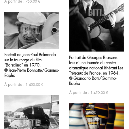
À partir de :
750,00
€
Portrait de Jean-Paul Belmondo
Portrait de Georges Brassens
sur le tournage du film
lors d’une tournée du centre
“Borsalino” en 1970.
dramatique national itinérant Les
© Jean-Pierre Bonnotte/Gamma-
Tréteaux de France, en 1964.
Rapho
© Giancarlo Botti/Gamma-
Rapho
À partir de :
1 450,00
€
À partir de :
1 450,00
€