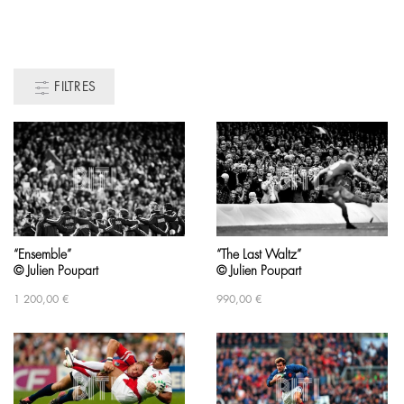
FILTRES
“Ensemble”
“The Last Waltz”
© Julien Poupart
© Julien Poupart
1 200,00
€
990,00
€