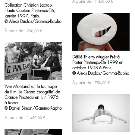
À partir de :
1 450,00
€
Collection Christian Lacroix
Haute Couture Printemps-Eté,
janvier 1997, Paris.
© Alexis Duclos/Gamma-Rapho
À partir de :
750,00
€
Défilé Thierry Mugler Prêt-à-
Porter Printemps-Eté 1999 en
octobre 1998 à Paris.
© Alexis Duclos/Gamma-Rapho
À partir de :
750,00
€
Yves Montand sur le tournage
du film ‘Le Grand Escogriffe’ de
Claude Pinoteau en juin 1976
à Rome
© Daniel Simon/Gamma-Rapho
À partir de :
1 450,00
€