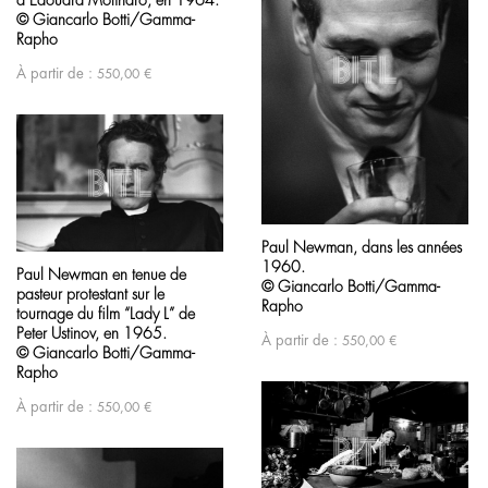
© Giancarlo Botti/Gamma-
Rapho
À partir de :
550,00
€
Paul Newman, dans les années
1960.
Paul Newman en tenue de
© Giancarlo Botti/Gamma-
pasteur protestant sur le
Rapho
tournage du film “Lady L” de
Peter Ustinov, en 1965.
À partir de :
550,00
€
© Giancarlo Botti/Gamma-
Rapho
À partir de :
550,00
€