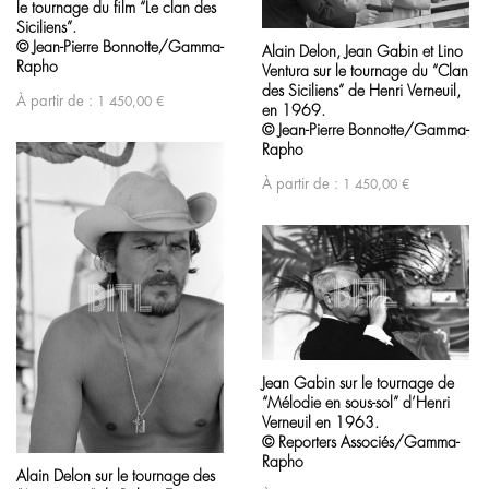
le tournage du film “Le clan des
Siciliens”.
© Jean-Pierre Bonnotte/Gamma-
Alain Delon, Jean Gabin et Lino
Rapho
Ventura sur le tournage du “Clan
des Siciliens” de Henri Verneuil,
À partir de :
1 450,00
€
en 1969.
© Jean-Pierre Bonnotte/Gamma-
Rapho
À partir de :
1 450,00
€
Jean Gabin sur le tournage de
“Mélodie en sous-sol” d’Henri
Verneuil en 1963.
© Reporters Associés/Gamma-
Rapho
Alain Delon sur le tournage des