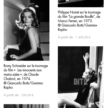
Philippe Noiret sur le tournage
du film “La grande Bouffe”, de
Marco Ferreri, en 1973.
© Giancarlo Botti/Gamma-
Rapho
À partir de :
1 450,00
€
Romy Schneider sur le tournage
du film « Les innocents aux
mains sales », de Claude
Chabrol, en 1974.
© Giancarlo Botti/Gamma-
Rapho
À partir de :
550,00
€