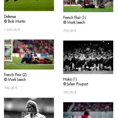
Defense
French Flair (1)
© Bob Martin
© Mark Leech
1 650,00
€
700,00
€
French Flair (2)
Haka (1)
© Mark Leech
© Julien Poupart
700,00
€
590,00
€