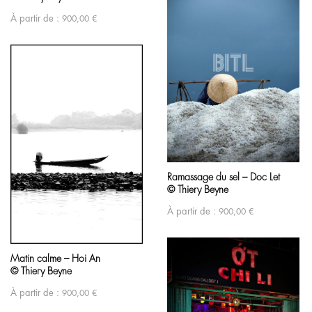
À partir de :
900,00
€
Ramassage du sel – Doc Let
© Thiery Beyne
À partir de :
900,00
€
Matin calme – Hoi An
© Thiery Beyne
À partir de :
900,00
€