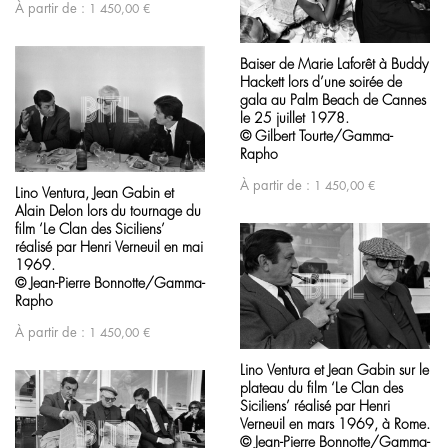
À partir de :
1 450,00
€
Baiser de Marie Laforêt à Buddy
Hackett lors d’une soirée de
gala au Palm Beach de Cannes
le 25 juillet 1978.
© Gilbert Tourte/Gamma-
Rapho
À partir de :
1 450,00
€
Lino Ventura, Jean Gabin et
Alain Delon lors du tournage du
film ‘Le Clan des Siciliens’
réalisé par Henri Verneuil en mai
1969.
© Jean-Pierre Bonnotte/Gamma-
Rapho
À partir de :
1 450,00
€
Lino Ventura et Jean Gabin sur le
plateau du film ‘Le Clan des
Siciliens’ réalisé par Henri
Verneuil en mars 1969, à Rome.
© Jean-Pierre Bonnotte/Gamma-