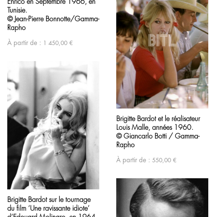
Enrico en Septembre 1966, en
Tunisie.
© Jean-Pierre Bonnotte/Gamma-
Rapho
À partir de :
1 450,00
€
Brigitte Bardot et le réalisateur
Louis Malle, années 1960.
© Giancarlo Botti / Gamma-
Rapho
À partir de :
550,00
€
Brigitte Bardot sur le tournage
du film ‘Une ravissante idiote’
d’Edouard Molinaro, en 1964.