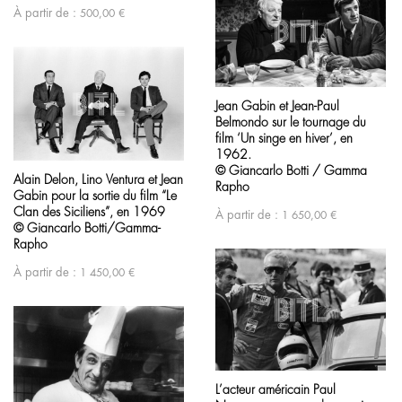
À partir de :
500,00
€
Jean Gabin et Jean-Paul
Belmondo sur le tournage du
film ‘Un singe en hiver’, en
1962.
© Giancarlo Botti / Gamma
Alain Delon, Lino Ventura et Jean
Rapho
Gabin pour la sortie du film “Le
Clan des Siciliens”, en 1969
À partir de :
1 650,00
€
© Giancarlo Botti/Gamma-
Rapho
À partir de :
1 450,00
€
L’acteur américain Paul