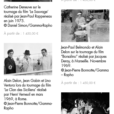
1 450,00
€
Catherine Deneuve sur le
tournage du film ‘Le Sauvage’
réalisé par Jean-Paul Rappeneau
en juin 1975.
© Daniel Simon/Gamma-Rapho
À partir de :
1 450,00
€
Jean-Paul Belmondo et Alain
Delon sur le tournage du film
“Borsalino” réalisé par Jacques
Deray, à Marseille. Novembre
1969.
© Jean-Pierre Bonnotte/Gamma
– Rapho
Alain Delon, Jean Gabin et Lino
À partir de :
1 450,00
€
Ventura lors du tournage du film
‘Le Clan des Siciliens’ réalisé
par Henri Verneuil en mars
1969, à Rome.
© Jean-Pierre Bonnotte/Gamma-
Rapho