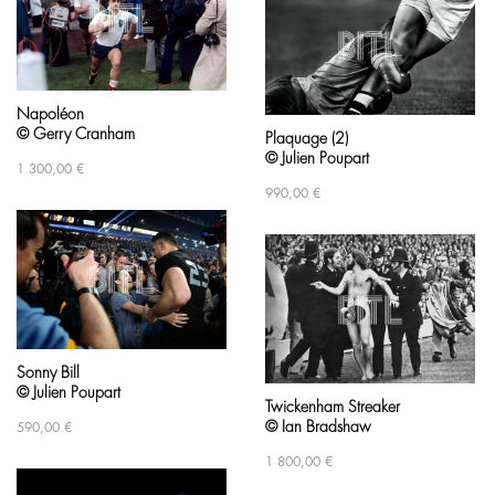
Napoléon
© Gerry Cranham
Plaquage (2)
© Julien Poupart
1 300,00
€
990,00
€
Sonny Bill
© Julien Poupart
Twickenham Streaker
© Ian Bradshaw
590,00
€
1 800,00
€