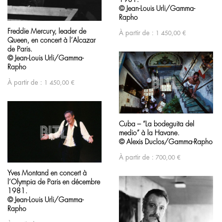
© Jean-Louis Urli/Gamma-
Rapho
Freddie Mercury, leader de
À partir de :
1 450,00
€
Queen, en concert à l’Alcazar
de Paris.
© Jean-Louis Urli/Gamma-
Rapho
À partir de :
1 450,00
€
Cuba – “La bodeguita del
medio” à la Havane.
© Alexis Duclos/Gamma-Rapho
À partir de :
700,00
€
Yves Montand en concert à
l’Olympia de Paris en décembre
1981.
© Jean-Louis Urli/Gamma-
Rapho