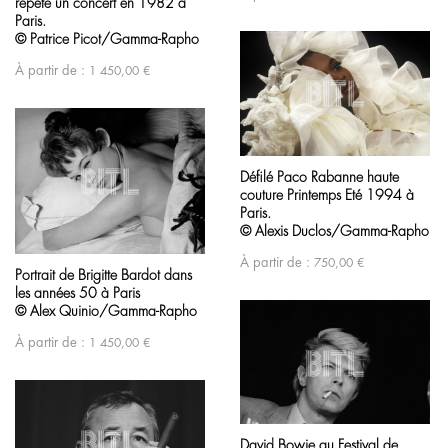
répète un concert en 1982 à
Paris.
© Patrice Picot/Gamma-Rapho
À partir de :
1 450,00
€
Défilé Paco Rabanne haute
couture Printemps Eté 1994 à
Paris.
© Alexis Duclos/Gamma-Rapho
À partir de :
750,00
€
Portrait de Brigitte Bardot dans
les années 50 à Paris
© Alex Quinio/Gamma-Rapho
À partir de :
1 450,00
€
David Bowie au Festival de