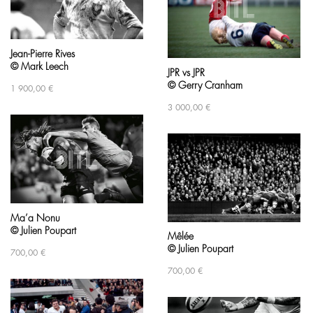
Jean-Pierre Rives
© Mark Leech
JPR vs JPR
© Gerry Cranham
1 900,00
€
3 000,00
€
Ma’a Nonu
© Julien Poupart
Mêlée
© Julien Poupart
700,00
€
700,00
€