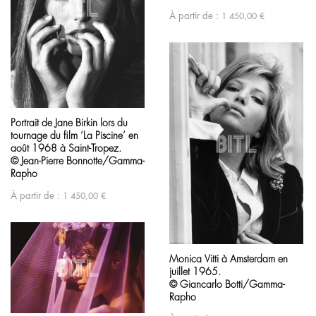
À partir de :
1 450,00
€
Portrait de Jane Birkin lors du
tournage du film ‘La Piscine’ en
août 1968 à Saint-Tropez.
© Jean-Pierre Bonnotte/Gamma-
Rapho
À partir de :
1 450,00
€
Monica Vitti à Amsterdam en
juillet 1965.
© Giancarlo Botti/Gamma-
Rapho