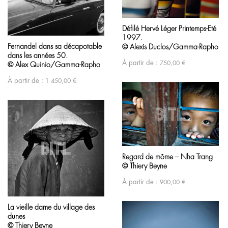
Défilé Hervé Léger Printemps-Eté
1997.
Fernandel dans sa décapotable
© Alexis Duclos/Gamma-Rapho
dans les années 50.
À partir de :
750,00
€
© Alex Quinio/Gamma-Rapho
À partir de :
1 450,00
€
Regard de môme – Nha Trang
© Thiery Beyne
À partir de :
900,00
€
La vieille dame du village des
dunes
© Thiery Beyne