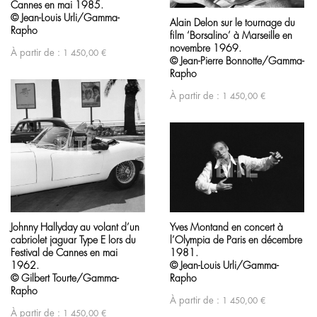
Cannes en mai 1985.
© Jean-Louis Urli/Gamma-
Alain Delon sur le tournage du
Rapho
film ‘Borsalino’ à Marseille en
novembre 1969.
À partir de :
1 450,00
€
© Jean-Pierre Bonnotte/Gamma-
Rapho
À partir de :
1 450,00
€
Yves Montand en concert à
Johnny Hallyday au volant d’un
l’Olympia de Paris en décembre
cabriolet jaguar Type E lors du
1981.
Festival de Cannes en mai
© Jean-Louis Urli/Gamma-
1962.
Rapho
© Gilbert Tourte/Gamma-
Rapho
À partir de :
1 450,00
€
À partir de :
1 450,00
€