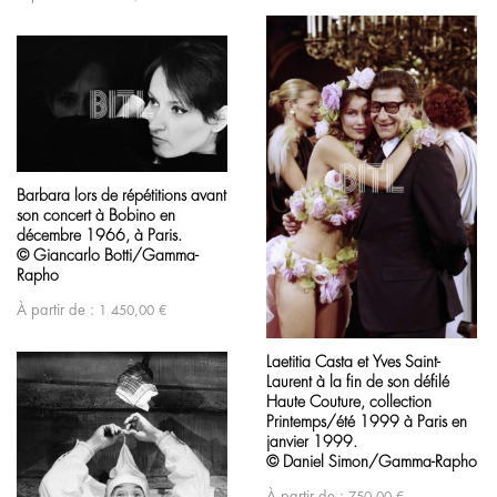
Barbara lors de répétitions avant
son concert à Bobino en
décembre 1966, à Paris.
© Giancarlo Botti/Gamma-
Rapho
À partir de :
1 450,00
€
Laetitia Casta et Yves Saint-
Laurent à la fin de son défilé
Haute Couture, collection
Printemps/été 1999 à Paris en
janvier 1999.
© Daniel Simon/Gamma-Rapho
À partir de :
750,00
€