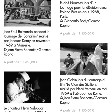
Rudolf Noureev lors d’un
tournage pour la télévision avec
Roland Petit en aout 1968,
Paris.
© Giancarlo Botti/Gamma-
Rapho
Jean-Paul Belmondo pendant le
À partir de :
1 450,00
€
tournage de ‘Borsalino’ réalisé
par Jacques Deray en novembre
1969 à Marseille.
© Jean-Pierre Bonnotte/Gamma-
Rapho
À partir de :
1 450,00
€
Jean Gabin lors du tournage du
film ‘Le Clan des Siciliens’
réalisé par Henri Verneuil en mai
1969 à l’aéroport de Rome.
© Jean-Pierre Bonnotte/Gamma-
Rapho
Le chanteur Henri Salvador
À partir de :
1 450,00
€