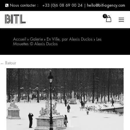
Nous contacter :
+33 (0)6 08 69 00 24 |
hello@bitl-agency.com
0
Accueil
›
Galerie
›
En Ville, par Alexis Duclos
›
Les
Mouettes © Alexis Duclos
← Retour