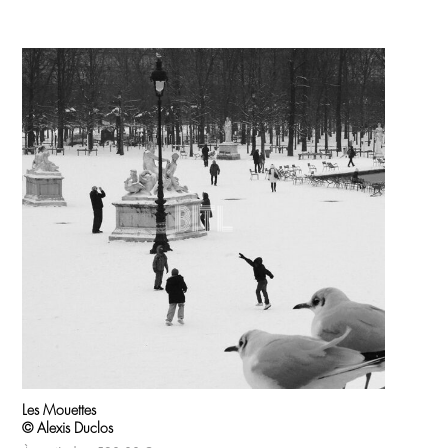
Produits similaires
Ce
produit
Les Mouettes
a
© Alexis Duclos
plusieurs
variations.