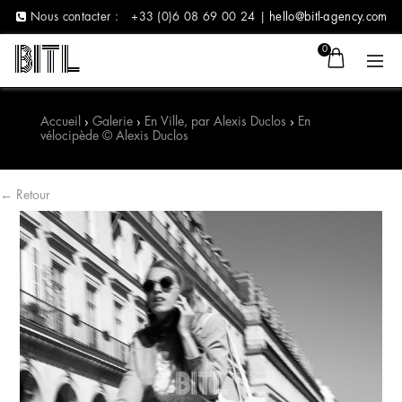
Nous contacter :
+33 (0)6 08 69 00 24 |
hello@bitl-agency.com
0
Accueil
›
Galerie
›
En Ville, par Alexis Duclos
›
En
vélocipède © Alexis Duclos
← Retour