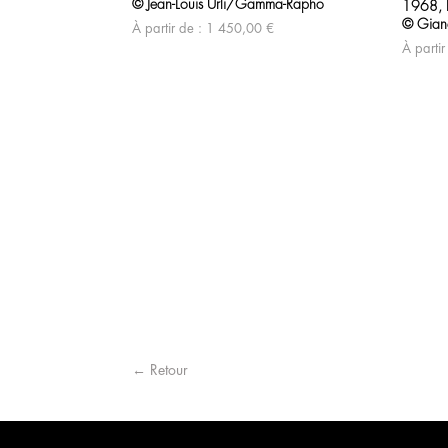
© Jean-Louis Urli/Gamma-Rapho
1968, P
© Gian
À partir de :
1 450,00
€
À partir
← Retour