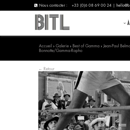
Nous contacter :
+33 (0)6 08 69 00 24 |
hello@b
À
Accueil
›
Galerie
›
Best of Gamma
›
Jean-Paul Belm
Bonnotte/Gamma-Rapho
← Retour