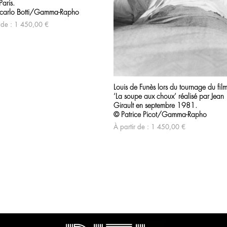
aris.
carlo Botti/Gamma-Rapho
 de :
1 450,00
€
Louis de Funès lors du tournage du fil
‘La soupe aux choux’ réalisé par Jean
Girault en septembre 1981.
© Patrice Picot/Gamma-Rapho
À partir de :
1 450,00
€