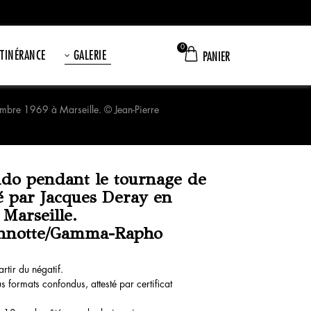
0
ITINÉRANCE
GALERIE
PANIER
embre 1969 à Marseille. © Jean-Pierre
do pendant le tournage de
sé par Jacques Deray en
Marseille.
onnotte/Gamma-Rapho
rtir du négatif.
s formats confondus, attesté par certificat