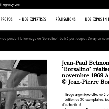
itl-agency.com
 PROPOS
NOS EXPERTISES
RÉALISATIONS
NOS EXPOS EN 
ondo pendant le tournage de ‘Borsalino’ réalisé par Jacques Deray en nov
Jean-Paul Belmon
‘Borsalino’ réali
novembre 1969 à 
© Jean-Pierre B
– Tirage argentique effectué à pa
– Edition de 30 exemplaires, tou
d’authenticité