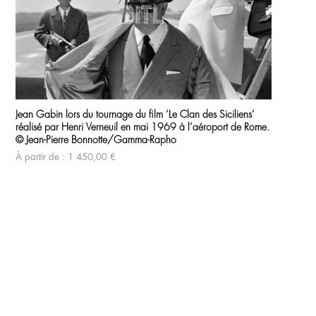
Ce
Ce
pro
produit
Yve
a
Jean Gabin lors du tournage du film ‘Le Clan des Siciliens’
a
19
plu
réalisé par Henri Verneuil en mai 1969 à l’aéroport de Rome.
plusieurs
vari
© J
variations.
© Jean-Pierre Bonnotte/Gamma-Rapho
Les
Les
À p
opt
À partir de :
1 450,00
€
options
peu
peuvent
être
être
cho
choisies
sur
sur
la
la
pag
page
du
du
pro
produit