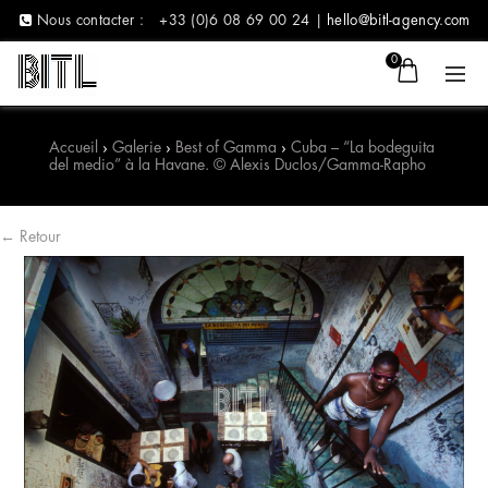
Nous contacter :
+33 (0)6 08 69 00 24 |
hello@bitl-agency.com
0
Accueil
›
Galerie
›
Best of Gamma
›
Cuba – “La bodeguita
del medio” à la Havane. © Alexis Duclos/Gamma-Rapho
← Retour