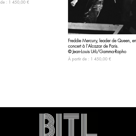
 de :
1 450,00
€
Freddie Mercury, leader de Queen, e
concert à l’Alcazar de Paris.
© Jean-Louis Urli/Gamma-Rapho
À partir de :
1 450,00
€