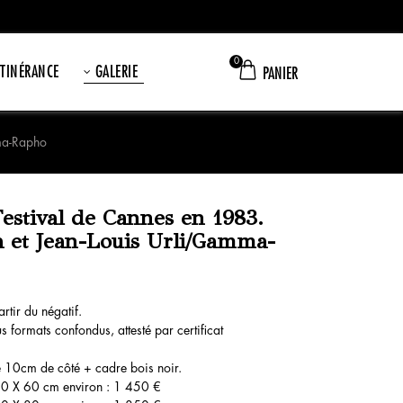
0
ITINÉRANCE
GALERIE
PANIER
mma-Rapho
estival de Cannes en 1983.
a et Jean-Louis Urli/Gamma-
rtir du négatif.
s formats confondus, attesté par certificat
e 10cm de côté + cadre bois noir.
0 X 60 cm environ : 1 450 €