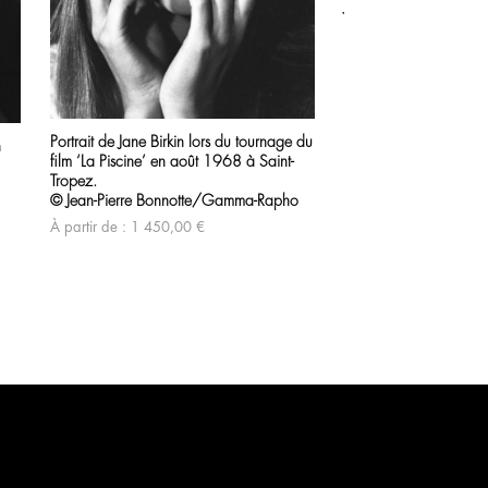
Johnny Hallyday au vol
jaguar Type E lors du 
en mai 1962.
© Gilbert Tourte/Ga
À partir de :
1 450,0
Portrait de Jane Birkin lors du tournage du
n
film ‘La Piscine’ en août 1968 à Saint-
Tropez.
© Jean-Pierre Bonnotte/Gamma-Rapho
À partir de :
1 450,00
€