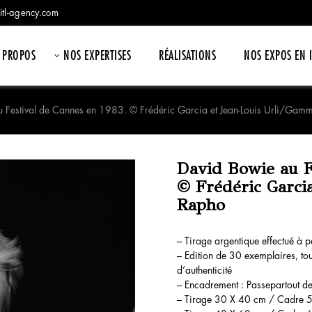
itl-agency.com
 PROPOS
NOS EXPERTISES
RÉALISATIONS
NOS EXPOS EN 
 Festival de Cannes en 1983. © Frédéric Garcia et Jean-Louis Urli/Ga
David Bowie au F
© Frédéric Garci
Rapho
– Tirage argentique effectué à pa
– Edition de 30 exemplaires, tou
d’authenticité
– Encadrement : Passepartout d
– Tirage 30 X 40 cm / Cadre 5