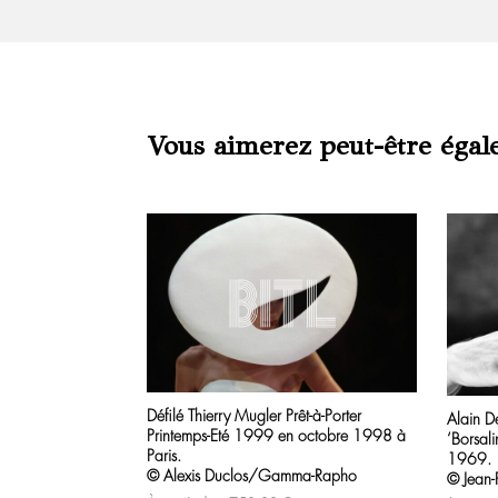
Vous aimerez peut-être égal
Produits similaires
Défilé Thierry Mugler Prêt-à-Porter
Alain De
Printemps-Eté 1999 en octobre 1998 à
‘Borsal
Paris.
1969.
© Alexis Duclos/Gamma-Rapho
© Jean