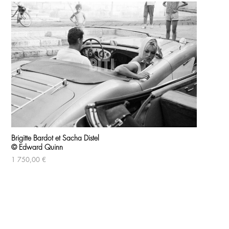
Produits similaires
Gra
Brigitte Bardot et Sacha Distel
© E
© Edward Quinn
1 
1 750,00
€