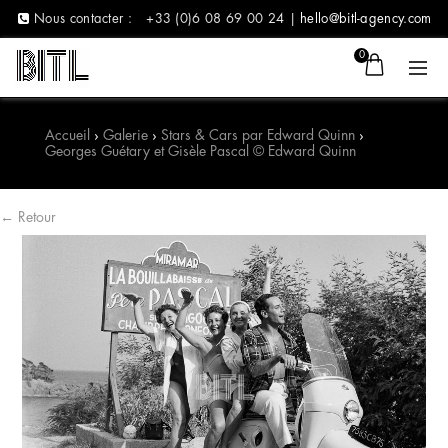
Nous contacter :
+33 (0)6 08 69 00 24 |
hello@bitl-agency.com
0
Accueil
›
Galerie
›
Stars & Cars par Edward Quinn
›
Georges Guétary et Gisèle Pascal © Edward Quinn
← Retour