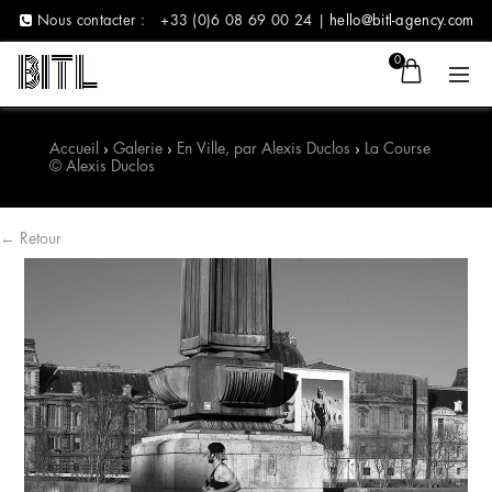
Nous contacter :
+33 (0)6 08 69 00 24 |
hello@bitl-agency.com
0
Accueil
›
Galerie
›
En Ville, par Alexis Duclos
›
La Course
© Alexis Duclos
← Retour