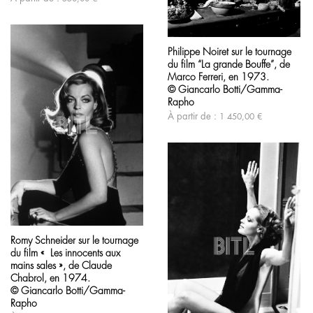
choisies
produit
sur
la
Ce
page
produit
du
Philippe Noiret sur le tournage
a
produit
du film “La grande Bouffe”, de
plusieurs
variations.
Marco Ferreri, en 1973.
Les
© Giancarlo Botti/Gamma-
options
Rapho
peuvent
À partir de :
1 450,00
€
être
choisies
sur
la
page
du
produit
Ce
produit
Romy Schneider sur le tournage
a
du film « Les innocents aux
plusieurs
variations.
mains sales », de Claude
Les
Chabrol, en 1974.
options
© Giancarlo Botti/Gamma-
peuvent
Rapho
être