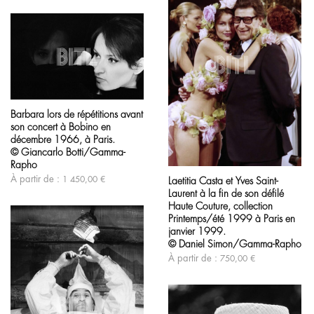
sur
produit
la
page
du
produit
Ce
produit
Barbara lors de répétitions avant
a
son concert à Bobino en
plusieurs
variations.
décembre 1966, à Paris.
Les
© Giancarlo Botti/Gamma-
Ce
options
Rapho
produit
peuvent
À partir de :
1 450,00
€
Laetitia Casta et Yves Saint-
a
être
Laurent à la fin de son défilé
plusieurs
choisies
variations.
sur
Haute Couture, collection
Les
la
Printemps/été 1999 à Paris en
options
page
janvier 1999.
peuvent
du
© Daniel Simon/Gamma-Rapho
être
produit
À partir de :
750,00
€
choisies
sur
la
page
du