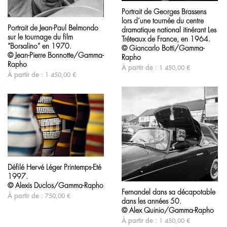
produit
Portrait de Georges Brassens
a
Ce
lors d’une tournée du centre
plusieurs
produit
Portrait de Jean-Paul Belmondo
variations.
a
dramatique national itinérant Les
sur le tournage du film
Les
plusieurs
Tréteaux de France, en 1964.
options
variations.
“Borsalino” en 1970.
© Giancarlo Botti/Gamma-
peuvent
Les
© Jean-Pierre Bonnotte/Gamma-
Rapho
être
options
Rapho
À partir de :
1 450,00
€
choisies
peuvent
À partir de :
1 450,00
€
sur
être
la
choisies
page
sur
du
la
produit
page
du
produit
Ce
produit
Défilé Hervé Léger Printemps-Eté
a
1997.
plusieurs
Ce
variations.
produit
© Alexis Duclos/Gamma-Rapho
Fernandel dans sa décapotable
Les
a
À partir de :
750,00
€
dans les années 50.
options
plusieurs
peuvent
variations.
© Alex Quinio/Gamma-Rapho
être
Les
À partir de :
1 450,00
€
choisies
options