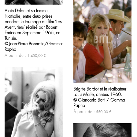
page
Ce
du
produit
produit
Alain Delon et sa femme
a
Nathalie, entre deux prises
plusieurs
variations.
pendant le tournage du film ‘Les
Les
Aventuriers’ réalisé par Robert
options
Enrico en Septembre 1966, en
peuvent
Tunisie.
être
© Jean-Pierre Bonnotte/Gamma-
choisies
Rapho
sur
la
À partir de :
1 450,00
€
page
du
produit
Ce
produit
Brigitte Bardot et le réalisateur
a
Louis Malle, années 1960.
plusieurs
variations.
© Giancarlo Botti / Gamma-
Les
Rapho
options
À partir de :
550,00
€
peuvent
être
choisies
sur
la