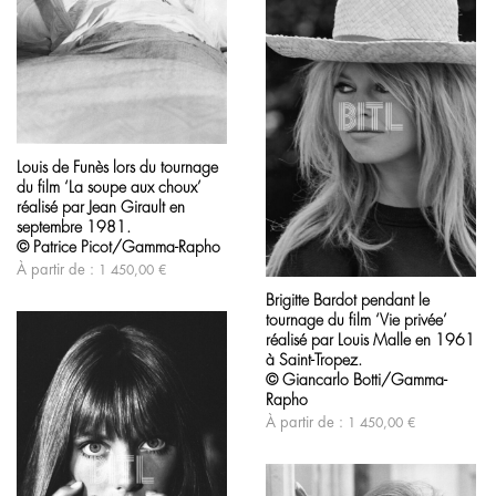
produit
Ce
produit
Louis de Funès lors du tournage
a
du film ‘La soupe aux choux’
plusieurs
variations.
réalisé par Jean Girault en
Les
septembre 1981.
options
© Patrice Picot/Gamma-Rapho
peuvent
Ce
À partir de :
1 450,00
€
être
produit
choisies
Brigitte Bardot pendant le
a
sur
tournage du film ‘Vie privée’
plusieurs
la
variations.
réalisé par Louis Malle en 1961
page
Les
à Saint-Tropez.
du
options
© Giancarlo Botti/Gamma-
produit
peuvent
Rapho
être
À partir de :
1 450,00
€
choisies
sur
la
page