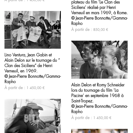
1 450,00
€
sur
plateau du film ‘Le Clan des
plusieurs
la
variations.
Siciliens’ réalisé par Henri
page
Les
Verneuil en mars 1969, à Rome.
du
options
© Jean-Pierre Bonnotte/Gamma-
produit
peuvent
Rapho
être
À partir de :
850,00
€
choisies
sur
la
page
Ce
du
produit
produit
Lino Ventura, Jean Gabin et
a
Alain Delon sur le tournage du “
plusieurs
variations.
Clan des Siciliens” de Henri
Les
Verneuil, en 1969.
options
© Jean-Pierre Bonnotte/Gamma-
Ce
peuvent
produit
Rapho
être
Alain Delon et Romy Schneider
a
À partir de :
1 450,00
€
choisies
lors du tournage du film ‘La
plusieurs
sur
variations.
Piscine’ en septembre 1968 à
la
Les
Saint-Tropez.
page
options
© Jean-Pierre Bonnotte/Gamma-
du
peuvent
Rapho
produit
être
À partir de :
1 450,00
€
choisies
sur
la