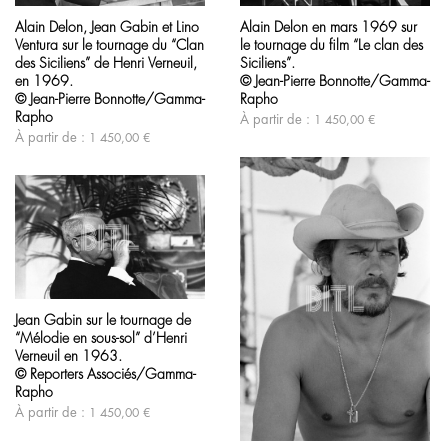
produit
produit
Alain Delon en mars 1969 sur
Alain Delon, Jean Gabin et Lino
a
a
le tournage du film “Le clan des
Ventura sur le tournage du “Clan
plusieurs
plusieurs
variations.
variations.
Siciliens”.
des Siciliens” de Henri Verneuil,
Les
Les
© Jean-Pierre Bonnotte/Gamma-
en 1969.
options
options
Rapho
© Jean-Pierre Bonnotte/Gamma-
peuvent
peuvent
Rapho
À partir de :
1 450,00
€
être
être
À partir de :
1 450,00
€
choisies
choisies
sur
sur
la
la
page
page
du
du
produit
produit
Ce
produit
Jean Gabin sur le tournage de
a
“Mélodie en sous-sol” d’Henri
plusieurs
variations.
Verneuil en 1963.
Les
© Reporters Associés/Gamma-
options
Rapho
peuvent
À partir de :
1 450,00
€
être
Ce
choisies