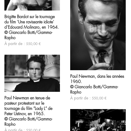
page
du
Ce
produit
produit
Brigitte Bardot sur le tournage
a
du film ‘Une ravissante idiote’
plusieurs
variations.
d’Edouard Molinaro, en 1964.
Les
© Giancarlo Botti/Gamma-
options
Rapho
peuvent
À partir de :
550,00
€
être
choisies
sur
la
page
Ce
du
produit
produit
Paul Newman, dans les années
a
1960.
plusieurs
variations.
© Giancarlo Botti/Gamma-
Ce
Les
Rapho
produit
options
Paul Newman en tenue de
À partir de :
550,00
€
a
peuvent
pasteur protestant sur le
plusieurs
être
variations.
tournage du film “Lady L” de
choisies
Les
Peter Ustinov, en 1965.
sur
options
© Giancarlo Botti/Gamma-
la
peuvent
page
Rapho
être
du
À partir de :
550,00
€