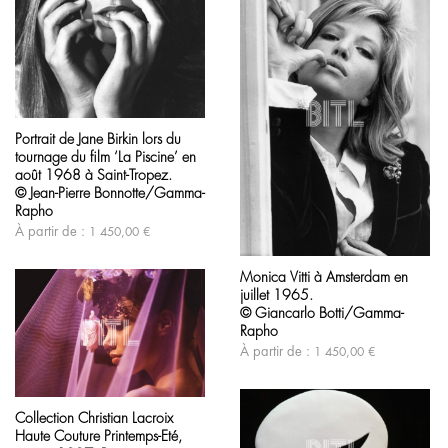
du
produit
Ce
produit
Portrait de Jane Birkin lors du
a
tournage du film ‘La Piscine’ en
plusieurs
variations.
août 1968 à Saint-Tropez.
Les
© Jean-Pierre Bonnotte/Gamma-
options
Rapho
peuvent
À partir de :
1 450,00
€
être
Ce
choisies
produit
sur
Monica Vitti à Amsterdam en
a
la
juillet 1965.
plusieurs
page
variations.
© Giancarlo Botti/Gamma-
du
Les
Rapho
produit
options
À partir de :
1 450,00
€
peuvent
être
Ce
choisies
produit
sur
Collection Christian Lacroix
a
la
Haute Couture Printemps-Eté,
plusieurs
page