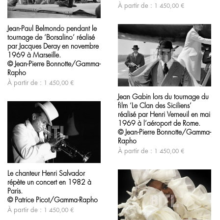
À partir de :
1 450,00
€
choisies
Ce
sur
produit
la
Jean-Paul Belmondo pendant le
a
page
tournage de ‘Borsalino’ réalisé
plusieurs
du
variations.
par Jacques Deray en novembre
produit
Les
1969 à Marseille.
options
© Jean-Pierre Bonnotte/Gamma-
peuvent
Rapho
être
Ce
À partir de :
1 450,00
€
choisies
produit
sur
Jean Gabin lors du tournage du
a
la
film ‘Le Clan des Siciliens’
plusieurs
page
variations.
réalisé par Henri Verneuil en mai
du
Les
1969 à l’aéroport de Rome.
produit
options
© Jean-Pierre Bonnotte/Gamma-
peuvent
Rapho
être
À partir de :
1 450,00
€
choisies
Ce
sur
produit
la
Le chanteur Henri Salvador
a
page
répète un concert en 1982 à
plusieurs
du
variations.
Paris.
produit
Les
© Patrice Picot/Gamma-Rapho
options
À partir de :
1 450,00
€
peuvent