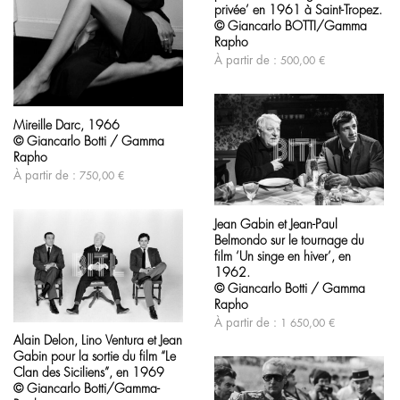
variations.
privée’ en 1961 à Saint-Tropez.
Les
© Giancarlo BOTTI/Gamma
options
Rapho
peuvent
À partir de :
500,00
€
être
choisies
sur
Ce
la
produit
page
Mireille Darc, 1966
a
du
© Giancarlo Botti / Gamma
plusieurs
produit
variations.
Rapho
Les
À partir de :
750,00
€
options
Ce
peuvent
produit
être
Jean Gabin et Jean-Paul
a
choisies
Belmondo sur le tournage du
plusieurs
sur
variations.
la
film ‘Un singe en hiver’, en
Les
page
1962.
options
du
© Giancarlo Botti / Gamma
peuvent
produit
Rapho
être
Ce
À partir de :
1 650,00
€
choisies
produit
Alain Delon, Lino Ventura et Jean
sur
a
la
Gabin pour la sortie du film “Le
plusieurs
page
variations.
Clan des Siciliens”, en 1969
du
Les
© Giancarlo Botti/Gamma-
produit