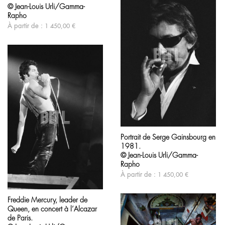
variations.
© Jean-Louis Urli/Gamma-
page
Les
du
Rapho
options
produit
À partir de :
1 450,00
€
peuvent
être
choisies
sur
la
page
du
produit
Ce
produit
Portrait de Serge Gainsbourg en
a
1981.
plusieurs
variations.
© Jean-Louis Urli/Gamma-
Les
Rapho
options
À partir de :
1 450,00
€
peuvent
Ce
être
produit
choisies
Freddie Mercury, leader de
a
sur
Queen, en concert à l’Alcazar
plusieurs
la
variations.
de Paris.
page