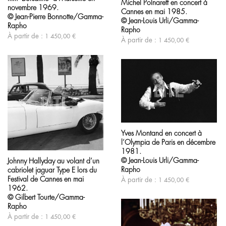
Michel Polnareff en concert à
a
variations.
novembre 1969.
Cannes en mai 1985.
plusieurs
Les
© Jean-Pierre Bonnotte/Gamma-
variations.
© Jean-Louis Urli/Gamma-
options
Rapho
Les
Rapho
peuvent
options
À partir de :
1 450,00
€
être
À partir de :
1 450,00
€
peuvent
choisies
être
sur
choisies
la
sur
page
la
du
page
produit
du
produit
Ce
produit
Yves Montand en concert à
a
l’Olympia de Paris en décembre
plusieurs
Ce
variations.
1981.
produit
Les
© Jean-Louis Urli/Gamma-
Johnny Hallyday au volant d’un
a
options
Rapho
cabriolet jaguar Type E lors du
plusieurs
peuvent
variations.
Festival de Cannes en mai
À partir de :
1 450,00
€
être
Les
1962.
choisies
options
© Gilbert Tourte/Gamma-
sur
peuvent
Rapho
la
être
page
À partir de :
1 450,00
€
choisies
du