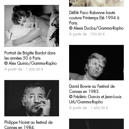
être
Ce
choisies
produit
sur
Défilé Paco Rabanne haute
a
la
couture Printemps Eté 1994 à
plusieurs
page
variations.
Paris.
du
Les
© Alexis Duclos/Gamma-Rapho
produit
options
À partir de :
750,00
€
peuvent
être
Ce
choisies
produit
sur
Portrait de Brigitte Bardot dans
a
la
les années 50 à Paris
plusieurs
page
variations.
© Alex Quinio/Gamma-Rapho
du
Les
produit
À partir de :
1 450,00
€
options
peuvent
Ce
être
produit
choisies
David Bowie au Festival de
a
sur
Cannes en 1983.
plusieurs
la
variations.
© Frédéric Garcia et Jean-Louis
page
Les
Urli/Gamma-Rapho
du
options
À partir de :
1 450,00
€
produit
peuvent
Ce
être
produit
choisies
Philippe Noiret au festival de
a
sur
Cannes en 1984.
plusieurs
la