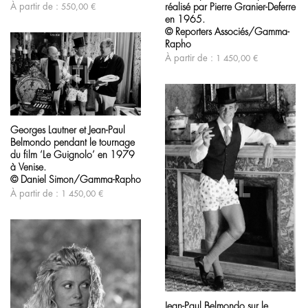
Les
réalisé par Pierre Granier-Deferre
À partir de :
550,00
€
choisies
options
en 1965.
sur
peuvent
© Reporters Associés/Gamma-
la
être
page
Rapho
choisies
du
À partir de :
1 450,00
€
sur
produit
la
page
du
produit
Ce
produit
Georges Lautner et Jean-Paul
a
Belmondo pendant le tournage
plusieurs
variations.
du film ‘Le Guignolo’ en 1979
Les
à Venise.
options
© Daniel Simon/Gamma-Rapho
peuvent
À partir de :
1 450,00
€
être
choisies
sur
la
page
du
produit
Ce
produit
Jean-Paul Belmondo sur le
a