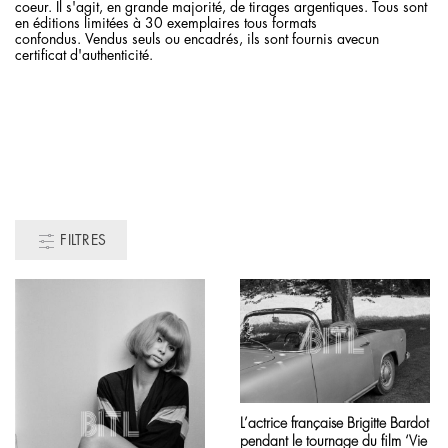
coeur. Il s'agit, en grande majorité, de tirages argentiques. Tous sont
en éditions limitées à 30 exemplaires tous formats
confondus. Vendus seuls ou encadrés, ils sont fournis avecun
certificat d'authenticité.
FILTRES
Ce
produit
L’actrice française Brigitte Bardot
a
pendant le tournage du film ‘Vie
plusieurs