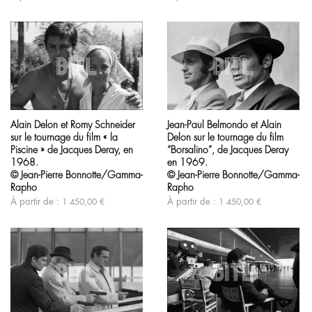
être
sur
choisies
la
sur
page
la
du
page
produit
du
produit
Ce
Ce
produit
produit
Jean-Paul Belmondo et Alain
Alain Delon et Romy Schneider
a
a
Delon sur le tournage du film
sur le tournage du film « la
plusieurs
plusieurs
variations.
variations.
“Borsalino”, de Jacques Deray
Piscine » de Jacques Deray, en
Les
Les
en 1969.
1968.
options
options
© Jean-Pierre Bonnotte/Gamma-
© Jean-Pierre Bonnotte/Gamma-
peuvent
peuvent
Rapho
Rapho
être
être
À partir de :
À partir de :
1 450,00
€
1 450,00
€
choisies
choisies
sur
sur
la
la
page
page
du
du
produit
produit
Ce
Ce