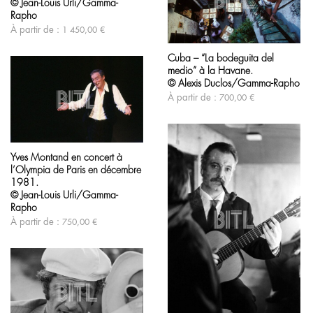
Les
du
© Jean-Louis Urli/Gamma-
options
produit
Rapho
peuvent
À partir de :
1 450,00
€
être
Ce
choisies
produit
sur
Cuba – “La bodeguita del
a
la
medio” à la Havane.
plusieurs
page
variations.
© Alexis Duclos/Gamma-Rapho
du
Les
À partir de :
700,00
€
produit
options
peuvent
être
Ce
choisies
produit
sur
Yves Montand en concert à
a
la
l’Olympia de Paris en décembre
plusieurs
page
variations.
1981.
du
Les
produit
© Jean-Louis Urli/Gamma-
options
Rapho
peuvent
À partir de :
750,00
€
être
choisies
sur
la
page
du
produit
Ce