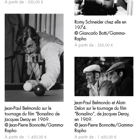
À partir de :
550,00
€
choisies
sur
Ce
la
produit
page
Romy Schneider chez elle en
a
du
1974.
plusieurs
produit
variations.
© Giancarlo Botti/Gamma-
Les
Rapho
options
À partir de :
550,00
€
peuvent
être
choisies
sur
la
page
du
produit
Ce
produit
Ce
Jean-Paul Belmondo et Alain
a
produit
Delon sur le tournage du film
Jean-Paul Belmondo sur le
plusieurs
a
variations.
“Borsalino”, de Jacques Deray,
tournage du film “Borsalino de
plusieurs
Les
variations.
en 1969.
Jacques Deray en 1969.
options
Les
© Jean-Pierre Bonnotte/Gamma-
© Jean-Pierre Bonnotte/Gamma-
peuvent
options
Rapho
Rapho
être
peuvent
À partir de :
À partir de :
1 450,00
€
1 450,00
€
choisies