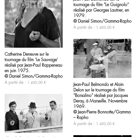
tournage du film “Le Guignolo”
plusieurs
variations.
réalisé par Georges Lautner, en
Les
1979.
options
© Daniel Simon/Gamma-Rapho
peuvent
À partir de :
1 450,00
€
être
choisies
sur
la
Ce
page
produit
du
Catherine Deneuve sur le
a
produit
tournage du film ‘Le Sauvage’
plusieurs
variations.
réalisé par Jean-Paul Rappeneau
Les
en juin 1975.
options
Ce
© Daniel Simon/Gamma-Rapho
peuvent
produit
À partir de :
1 450,00
€
Jean-Paul Belmondo et Alain
être
a
choisies
Delon sur le tournage du film
plusieurs
sur
variations.
“Borsalino” réalisé par Jacques
la
Les
Deray, à Marseille. Novembre
page
options
1969.
du
peuvent
© Jean-Pierre Bonnotte/Gamma
produit
être
– Rapho
choisies
À partir de :
1 450,00
€
sur
la
Ce
page
produit