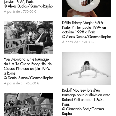
variations.
janvier 1997, Paris.
du
Les
produit
© Alexis Duclos/Gamma-Rapho
options
À partir de :
750,00
€
peuvent
Ce
être
produit
choisies
Défilé Thierry Mugler Prêt-à-
a
sur
Porter Printemps-Eté 1999 en
plusieurs
la
variations.
octobre 1998 à Paris.
page
Les
© Alexis Duclos/Gamma-Rapho
du
options
À partir de :
750,00
€
produit
peuvent
être
Ce
choisies
produit
sur
Yves Montand sur le tournage
a
la
du film ‘Le Grand Escogriffe’ de
plusieurs
page
variations.
Claude Pinoteau en juin 1976
du
Les
à Rome
produit
options
© Daniel Simon/Gamma-Rapho
peuvent
Ce
À partir de :
1 450,00
€
être
produit
choisies
Rudolf Noureev lors d’un
a
sur
tournage pour la télévision avec
plusieurs
la
variations.
Roland Petit en aout 1968,
page
Les
Paris.
du
options
© Giancarlo Botti/Gamma-
produit
peuvent
Rapho
être