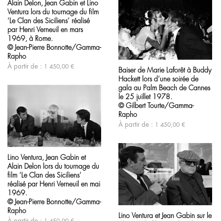
Alain Delon, Jean Gabin et Lino
du
a
produit
Ventura lors du tournage du film
plusieurs
variations.
‘Le Clan des Siciliens’ réalisé
Les
par Henri Verneuil en mars
options
1969, à Rome.
peuvent
© Jean-Pierre Bonnotte/Gamma-
être
Ce
Rapho
choisies
produit
À partir de :
1 450,00
€
sur
Baiser de Marie Laforêt à Buddy
a
la
Hackett lors d’une soirée de
plusieurs
page
variations.
gala au Palm Beach de Cannes
du
Les
le 25 juillet 1978.
produit
options
© Gilbert Tourte/Gamma-
peuvent
Rapho
être
À partir de :
1 450,00
€
choisies
sur
la
Ce
page
produit
Lino Ventura, Jean Gabin et
du
a
produit
Alain Delon lors du tournage du
plusieurs
variations.
film ‘Le Clan des Siciliens’
Les
réalisé par Henri Verneuil en mai
options
1969.
peuvent
Ce
© Jean-Pierre Bonnotte/Gamma-
être
produit
Rapho
choisies
Lino Ventura et Jean Gabin sur le
a
À partir de :