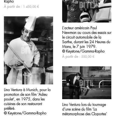
options
Rapho
peuvent
À partir de :
1 450,00
€
être
choisies
sur
Ce
la
produit
page
L’acteur américain Paul
a
du
Newman au cours des essais sur
plusieurs
produit
variations.
le circuit automobile de la
Les
Sarthe, durant les 24 Heures du
options
Mans, le 7 juin 1979.
peuvent
© Keystone/Gamma-Rapho
être
À partir de :
550,00
€
choisies
sur
la
page
du
produit
Ce
produit
Lino Ventura à Munich, pour la
a
promotion de son film ‘Adieu
plusieurs
Ce
variations.
poulet’, en 1975, dans les
produit
Les
cuisines de son restaurant
Lino Ventura lors du tournage
a
options
préféré.
d’une scène du film ‘La
plusieurs
peuvent
© Keystone/Gamma-Rapho
variations.
métamorphose des Cloportes’
être