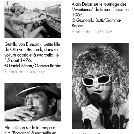
produit
sur
Alain Delon sur le tournage des
a
la
“Aventuriers” de Robert Enrico en
plusieurs
page
variations.
1965.
du
Les
produit
© Giancarlo Botti/Gamma-
options
Rapho
peuvent
À partir de :
1 450,00
€
être
Ce
choisies
produit
sur
Gunilla von Bismarck, petite fille
a
la
de Otto von Bismarck, dans sa
plusieurs
page
variations.
voiture cabriolet à Marbella, le
du
Les
15 aout 1976.
produit
options
© Daniel Simon/Gamma-Rapho
peuvent
À partir de :
1 450,00
€
être
choisies
sur
la
page
du
produit
Ce
produit
Ce
Alain Delon sur le tournage du
a
produit
film ‘Borsalino’ à Marseille en
plusieurs