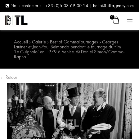
Nous contacter :
+33 (0)6 08 69 00 24 |
hello@bitl-agency.com
0
Accueil
›
Galerie
›
Best of Gamma
Tournages
›
Georges
Lautner et Jean-Paul Belmondo pendant le tournage du film
‘Le Guignolo’ en 1979 à Venise. © Daniel Simon/Gamma-
Rapho
← Retour