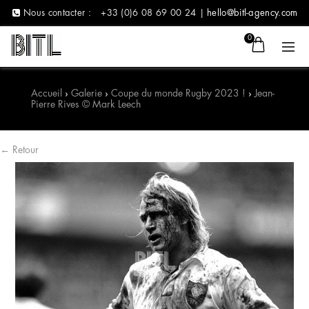
Nous contacter :
+33 (0)6 08 69 00 24 |
hello@bitl-agency.com
0
Accueil
›
Galerie
›
Coupe du monde Rugby 2023 !
›
Jean-
Pierre Rives © Mark Leech
← Retour