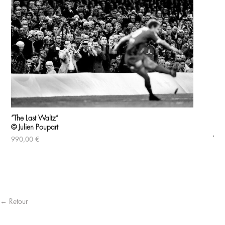
“The Last Waltz”
© Julien Poupart
JPR 
990,00
€
© G
3 
← Retour