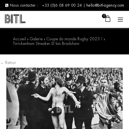
Nous contacter :
+33 (0)6 08 69 00 24 |
hello@bitl-agency.com
0
Accueil
›
Galerie
›
Coupe du monde Rugby 2023 !
›
Twickenham Streaker © Ian Bradshaw
← Retour