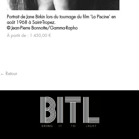
Ce
produit
Portrait de Jane Birkin lors du tournage du film ‘La Piscine’ en
a
août 1968 à Saint-Tropez.
plusieurs
variations.
© Jean-Pierre Bonnotte/Gamma-Rapho
Les
À partir de :
1 450,00
€
options
peuvent
être
choisies
sur
la
page
du
← Retour
produit