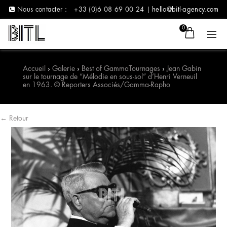
Nous contacter :
+33 (0)6 08 69 00 24 |
hello@bitl-agency.com
0
Accueil
›
Galerie
›
Best of Gamma
Tournages
›
Jean Gabin
sur le tournage de “Mélodie en sous-sol” d’Henri Verneuil
en 1963. © Reporters Associés/Gamma-Rapho
← Retour