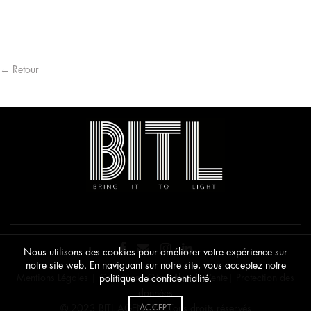
peu
être
cho
sur
la
pag
du
← Retour
pro
Nous utilisons des cookies pour améliorer votre expérience sur
notre site web. En naviguant sur notre site, vous acceptez notre
Mentions Légales
|
Conditions Générales de Vente
|
Protection des
politique de confidentialité.
données
ACCEPT
© 2023 BITL AGENCY • Tous droits réservés