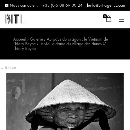
Nous contacter :
+33 (0)6 08 69 00 24 |
hello@bitl-agency.com
0
Accueil
›
Galerie
›
Au pays du dragon : le Vietnam de
Thiery Beyne
›
La vieille dame du village des dunes ©
Thiery Beyne
← Retour