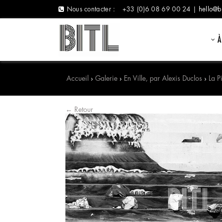
Nous contacter :
+33 (0)6 08 69 00 24 |
hello@b
À
Accueil
›
Galerie
›
En Ville, par Alexis Duclos
›
La P
← Retour