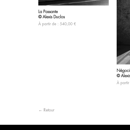
La Passante
© Alexis Duclos
À partir de :
540,00
€
Négoci
© Alexi
À partir
← Retour