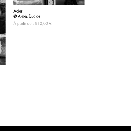
Acier
© Alexis Duclos
À partir de :
810,00
€
Manège
© Alexis Duclos
À partir de :
720,00
€