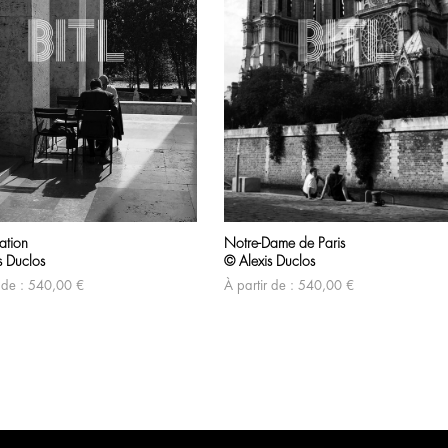
ation
Notre-Dame de Paris
s Duclos
© Alexis Duclos
 de :
540,00
€
À partir de :
540,00
€