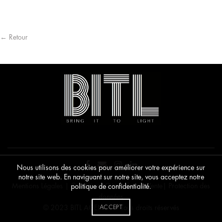
pag
page
du
du
pro
produit
← Retour
Nous utilisons des cookies pour améliorer votre expérience sur
notre site web. En naviguant sur notre site, vous acceptez notre
Mentions Légales
|
Conditions Générales de Vente
|
Protection des
politique de confidentialité.
données
ACCEPT
© 2023 BITL AGENCY • Tous droits réservés