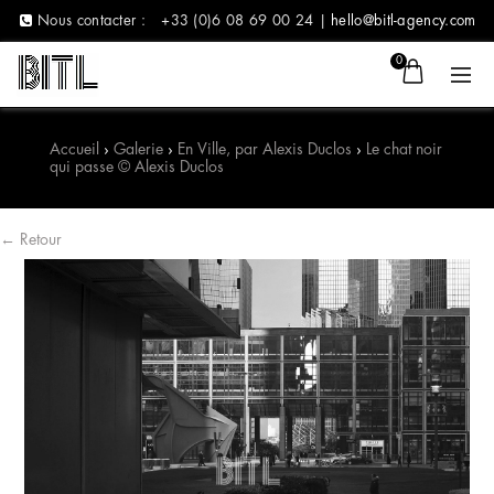
Nous contacter :
+33 (0)6 08 69 00 24 |
hello@bitl-agency.com
0
Accueil
›
Galerie
›
En Ville, par Alexis Duclos
›
Le chat noir
qui passe © Alexis Duclos
← Retour