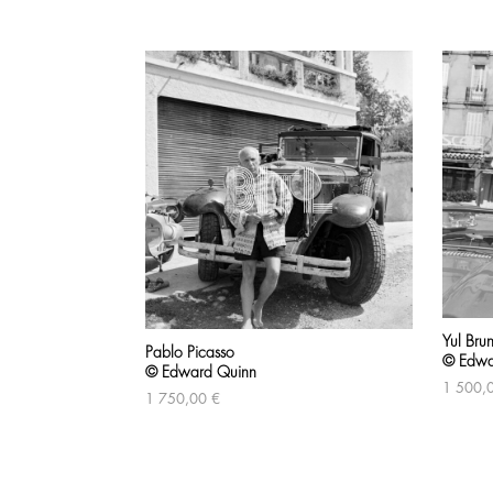
Produits similaires
Yul Bru
Pablo Picasso
© Edwa
© Edward Quinn
1 500,
1 750,00
€