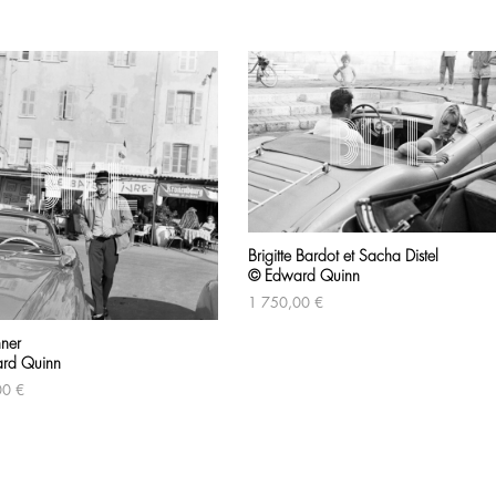
Brigitte Bardot et Sacha Distel
© Edward Quinn
1 750,00
€
nner
rd Quinn
00
€