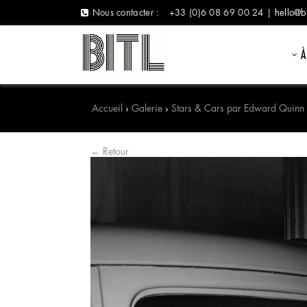
Nous contacter :
+33 (0)6 08 69 00 24 |
hello@b
À
Accueil
›
Galerie
›
Stars & Cars par Edward Quinn
← Retour