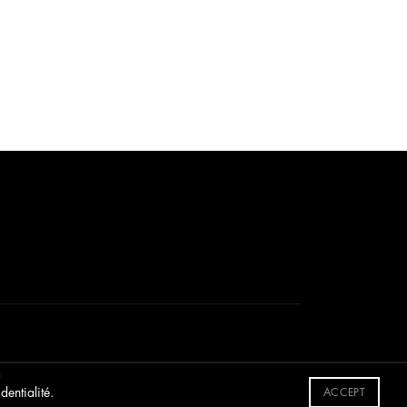
1 750,00
€
s
dentialité.
ACCEPT