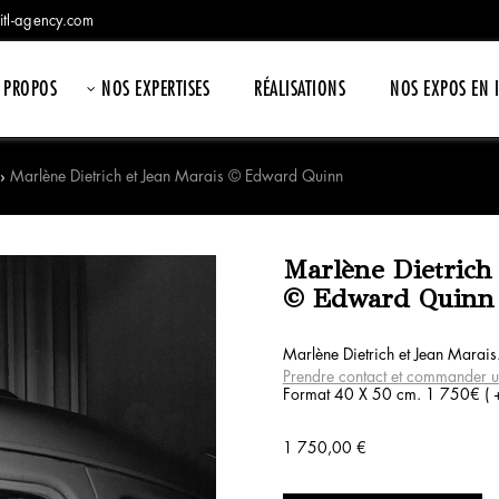
itl-agency.com
 PROPOS
NOS EXPERTISES
RÉALISATIONS
NOS EXPOS EN 
›
Marlène Dietrich et Jean Marais © Edward Quinn
Marlène Dietrich 
© Edward Quinn
Marlène Dietrich et Jean Marai
Prendre contact et commander u
Format 40 X 50 cm. 1 750€ ( + 
1 750,00
€