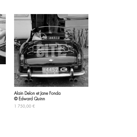
Alain Delon et Jane Fonda
© Edward Quinn
1 750,00
€
La Princesse Grace 
© Edward Quinn