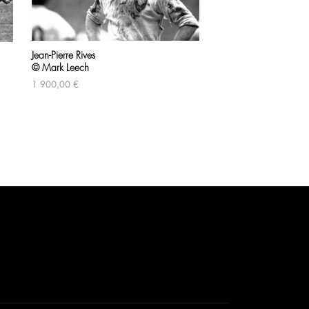
Defense
Jean-Pierre Rives
© Bob Martin
© Mark Leech
1 650,00
€
1 900,00
€