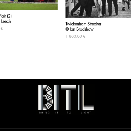
lair (2)
 Leech
Twickenham Streaker
0
€
© Ian Bradshaw
1 800,00
€