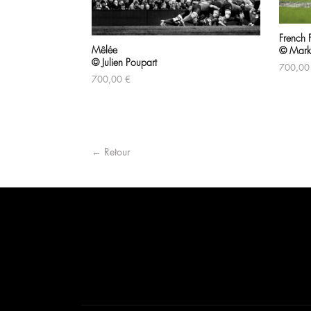
French F
Mêlée
© Mark
© Julien Poupart
700,0
700,00
€
← Retour