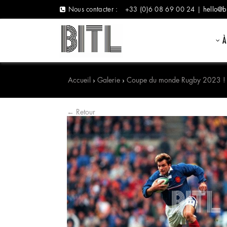
Nous contacter :
+33 (0)6 08 69 00 24 |
hello@b
À
Accueil
›
Galerie
›
Coupe du monde Rugby 2023 !
← Retour