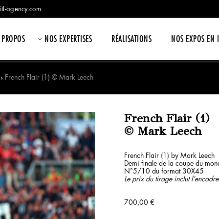
itl-agency.com
 PROPOS
NOS EXPERTISES
RÉALISATIONS
NOS EXPOS EN 
›
French Flair (1) © Mark Leech
French Flair (1)
© Mark Leech
French Flair (1) by Mark Leech
Demi finale de la coupe du mo
N°5/10 du format 30X45
Le prix du tirage inclut l’encadr
700,00
€