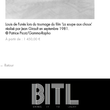
Ce
Ce
produit
pro
Louis de Funès lors du tournage du film ‘La soupe aux choux’
a
Brig
a
réalisé par Jean Girault en septembre 1981.
plusieurs
par
plu
variations.
© Patrice Picot/Gamma-Rapho
vari
© G
Les
À partir de :
1 450,00
€
Les
options
À p
opt
peuvent
peu
être
être
choisies
cho
sur
sur
la
la
page
← Retour
pag
du
du
produit
pro