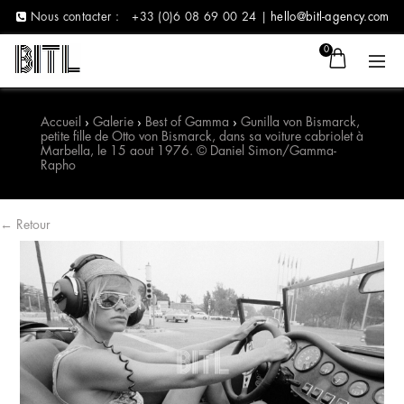
Nous contacter :
+33 (0)6 08 69 00 24 |
hello@bitl-agency.com
0
Accueil
›
Galerie
›
Best of Gamma
›
Gunilla von Bismarck,
petite fille de Otto von Bismarck, dans sa voiture cabriolet à
Marbella, le 15 aout 1976. © Daniel Simon/Gamma-
Rapho
← Retour