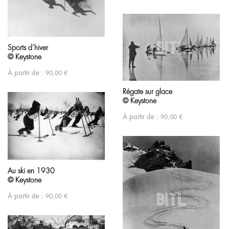
Sports d’hiver
© Keystone
À partir de :
90,00
€
Régate sur glace
© Keystone
À partir de :
90,00
€
Au ski en 1930
© Keystone
À partir de :
90,00
€