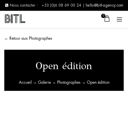
Nous contacter :
+33 (0)6 08 69 00 24 |
hello@bitl-agency.com
0
←
Retour aux Photographes
Open édition
Accueil
→
Galerie
→
Photographes
→ Open édition