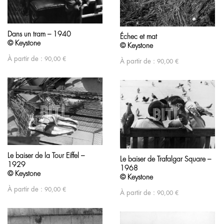
Dans un tram – 1940
Échec et mat
© Keystone
© Keystone
À partir de :
90,00
€
À partir de :
90,00
€
Le baiser de la Tour Eiffel –
Le baiser de Trafalgar Square –
1929
1968
© Keystone
© Keystone
À partir de :
90,00
€
À partir de :
90,00
€