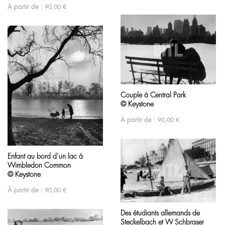
À partir de :
90,00
€
Couple à Central Park
© Keystone
À partir de :
90,00
€
Enfant au bord d’un lac à
Wimbledon Common
© Keystone
À partir de :
90,00
€
Des étudiants allemands de
Steckelbach et W Schbraser