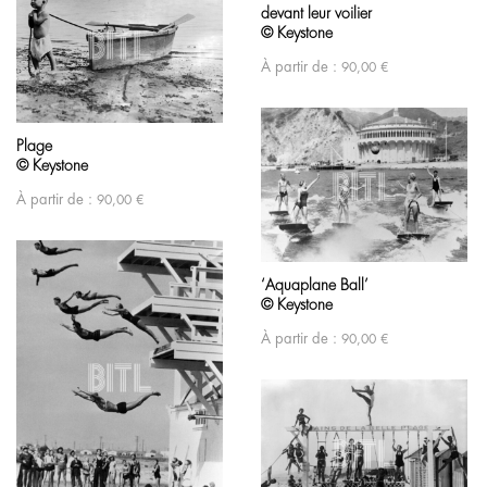
devant leur voilier
© Keystone
À partir de :
90,00
€
Plage
© Keystone
À partir de :
90,00
€
‘Aquaplane Ball’
© Keystone
À partir de :
90,00
€