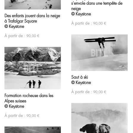
s’envole dans une tempête de
neige
© Keystone
Des enfants jouent dans la neige
à Trafalgar Square
À partir de :
90,00
€
© Keystone
À partir de :
90,00
€
Saut à ski
© Keystone
À partir de :
90,00
€
Formation rocheuse dans les
Alpes suisses
© Keystone
À partir de :
90,00
€