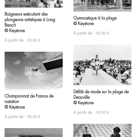
Baigneurs exécutant des
Gymnastique à la plage
plongeons artistiques à Long
© Keystone
Beach
© Keystone
À partir de :
90,00
€
À partir de :
90,00
€
Défilé de mode sur la plage de
Championnat de France de
Deauville
natation
© Keystone
© Keystone
À partir de :
90,00
€
À partir de :
90,00
€