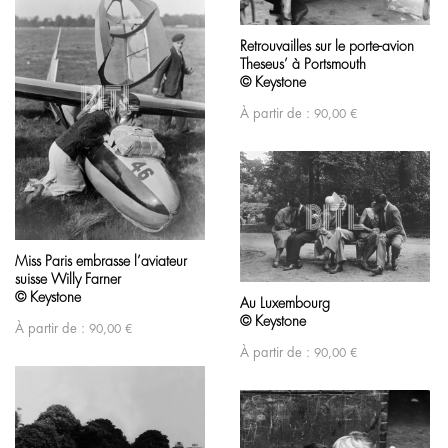
Retrouvailles sur le porte-avion
Theseus’ à Portsmouth
© Keystone
À partir de :
90,00
€
Miss Paris embrasse l’aviateur
suisse Willy Farner
© Keystone
Au Luxembourg
© Keystone
À partir de :
90,00
€
À partir de :
90,00
€