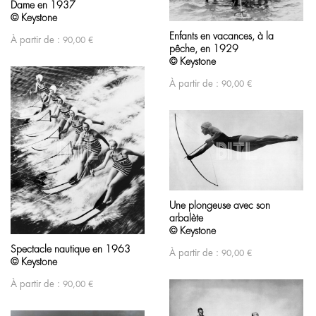
Dame en 1937
© Keystone
Enfants en vacances, à la
À partir de :
90,00
€
pêche, en 1929
© Keystone
À partir de :
90,00
€
Une plongeuse avec son
arbalète
© Keystone
Spectacle nautique en 1963
À partir de :
90,00
€
© Keystone
À partir de :
90,00
€