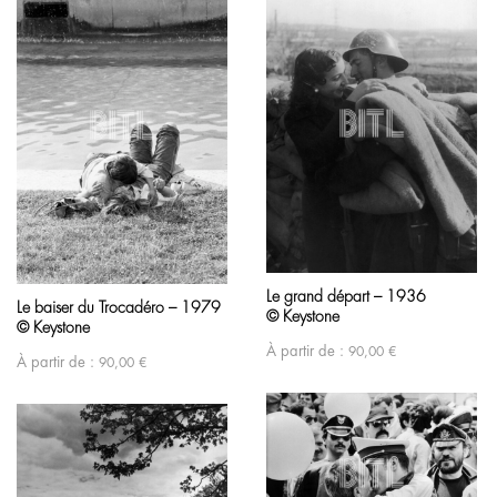
Le grand départ – 1936
Le baiser du Trocadéro – 1979
© Keystone
© Keystone
À partir de :
90,00
€
À partir de :
90,00
€