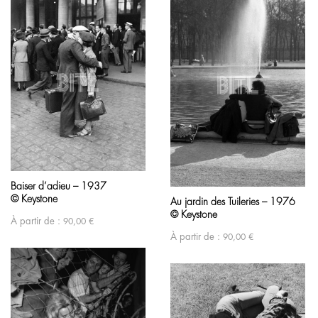
Baiser d’adieu – 1937
© Keystone
Au jardin des Tuileries – 1976
© Keystone
À partir de :
90,00
€
À partir de :
90,00
€