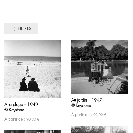
FILTRES
Au jardin – 1947
A la plage – 1949
© Keystone
© Keystone
À partir de :
90,00
€
À partir de :
90,00
€