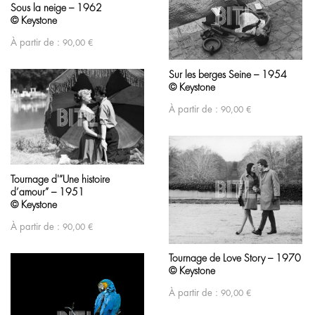
Sous la neige – 1962
© Keystone
À partir de :
90,00
€
Sur les berges Seine – 1954
© Keystone
À partir de :
90,00
€
Tournage d'”Une histoire
d’amour” – 1951
© Keystone
À partir de :
90,00
€
Tournage de Love Story – 1970
© Keystone
À partir de :
90,00
€