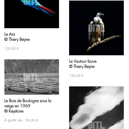
Le Ara
© Thiery Beyne
120,00
€
Le Vautour fauve
© Thiery Beyne
120,00
€
Le Bois de Boulogne sous la
neige en 1969
© Keystone
À partir de :
90,00
€