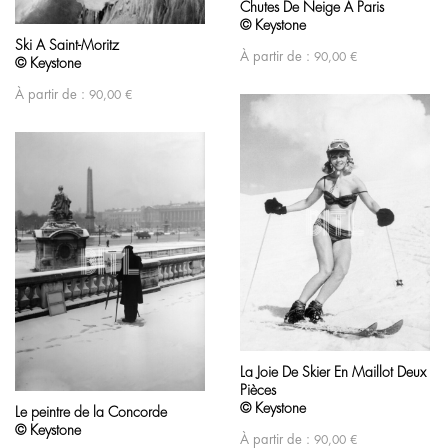
Chutes De Neige A Paris
© Keystone
Ski A Saint-Moritz
À partir de :
90,00
€
© Keystone
À partir de :
90,00
€
La Joie De Skier En Maillot Deux
Pièces
© Keystone
Le peintre de la Concorde
© Keystone
À partir de :
90,00
€