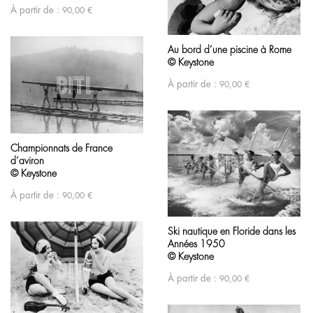
À partir de :
90,00
€
Au bord d’une piscine à Rome
© Keystone
À partir de :
90,00
€
Championnats de France
d’aviron
© Keystone
À partir de :
90,00
€
Ski nautique en Floride dans les
Années 1950
© Keystone
À partir de :
90,00
€