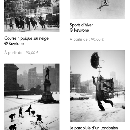
Sports d’hiver
© Keystone
Course hippique sur neige
À partir de :
90,00
€
© Keystone
À partir de :
90,00
€
Le parapluie d’un Londonien