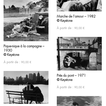
Marche de l’amour – 1982
© Keystone
À partir de :
90,00
€
Pique-nique à la campagne –
1930
© Keystone
À partir de :
90,00
€
Près du pont – 1971
© Keystone
À partir de :
90,00
€