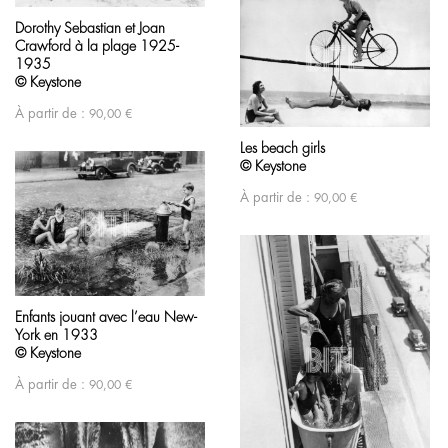
Dorothy Sebastian et Joan
Crawford à la plage 1925-
1935
© Keystone
À partir de :
90,00
€
Les beach girls
© Keystone
À partir de :
90,00
€
Enfants jouant avec l’eau New-
York en 1933
© Keystone
À partir de :
90,00
€