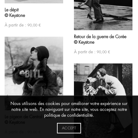
Le dépit
© Keystone
À partir de :
90,00
€
Retour de la guerre de Corée
© Keystone
À partir de :
90,00
€
Nous utilisons des cookies pour améliorer votre expérience sur
notre site web. En naviguant sur notre site, vous acceptez notre
politique de confidentialité.
Le pigeon de Central Park
© Keystone
ACCEPT
À partir de :
90,00
€