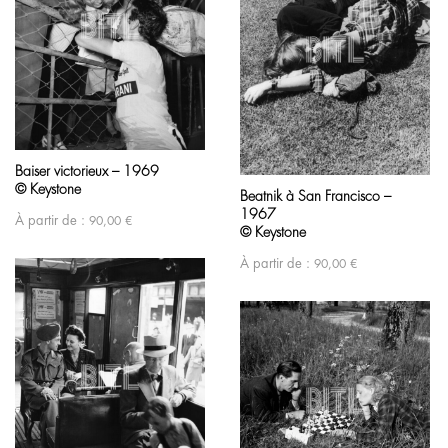
Baiser victorieux – 1969
© Keystone
Beatnik à San Francisco –
1967
À partir de :
90,00
€
© Keystone
À partir de :
90,00
€