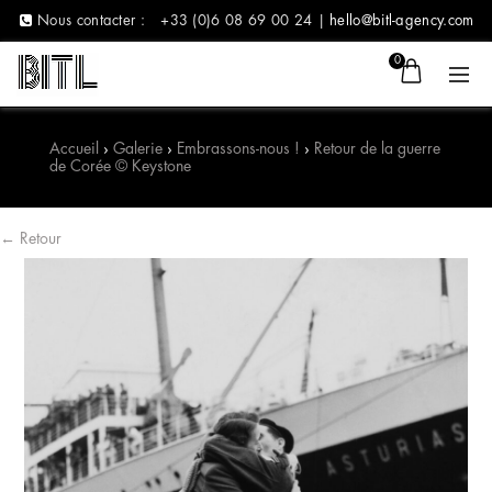
Nous contacter :
+33 (0)6 08 69 00 24 |
hello@bitl-agency.com
0
Accueil
›
Galerie
›
Embrassons-nous !
›
Retour de la guerre
de Corée © Keystone
← Retour