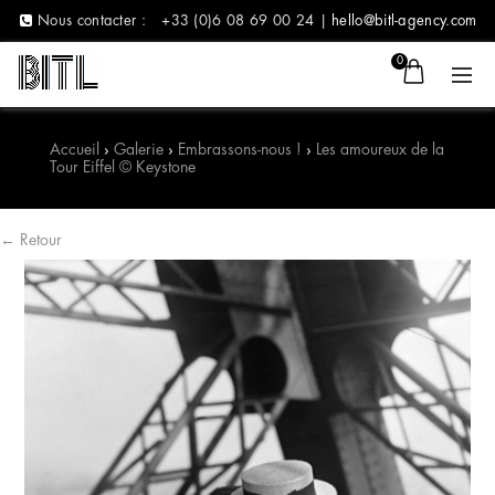
Nous contacter :
+33 (0)6 08 69 00 24 |
hello@bitl-agency.com
0
Accueil
›
Galerie
›
Embrassons-nous !
›
Les amoureux de la
Tour Eiffel © Keystone
← Retour