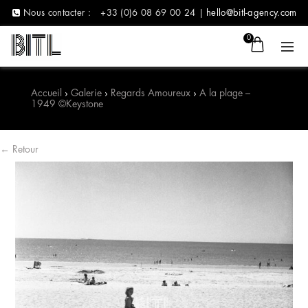
Nous contacter :
+33 (0)6 08 69 00 24 |
hello@bitl-agency.com
0
Accueil
›
Galerie
›
Regards Amoureux
›
A la plage –
1949 ©Keystone
← Retour