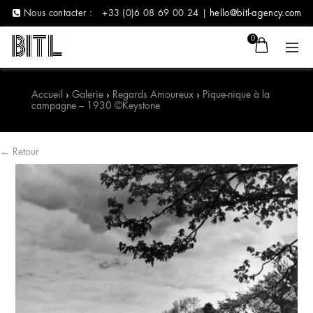
Nous contacter :
+33 (0)6 08 69 00 24 |
hello@bitl-agency.com
0
Accueil
›
Galerie
›
Regards Amoureux
›
Pique-nique à la
campagne – 1930 ©Keystone
← Retour