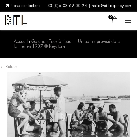
Nous contacter :
+33 (0)6 08 69 00 24 |
hello@bitl-agency.com
0
Accueil
›
Galerie
›
Tous à l’eau !
›
Un bar improvisé dans
la mer en 1937 © Keystone
← Retour