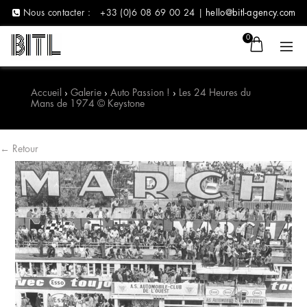
Nous contacter :
+33 (0)6 08 69 00 24 |
hello@bitl-agency.com
0
Accueil
›
Galerie
›
Auto Passion !
›
Les 24 Heures du
Mans de 1974 © Keystone
← Retour