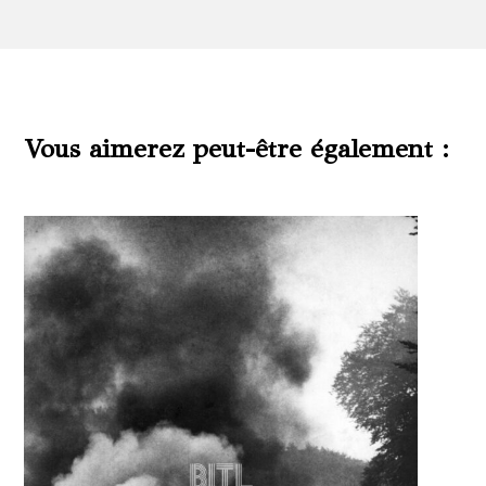
Vous aimerez peut-être également :
Produits similaires
Ce