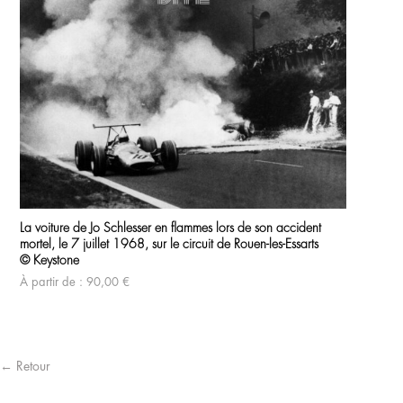
pro
Dép
a
© K
plu
vari
À p
Les
opt
peu
être
cho
sur
la
pag
du
pro
Ce
produit
La voiture de Jo Schlesser en flammes lors de son accident
a
mortel, le 7 juillet 1968, sur le circuit de Rouen-les-Essarts
plusieurs
variations.
© Keystone
Les
À partir de :
90,00
€
options
peuvent
être
choisies
sur
la
← Retour
page
du
produit