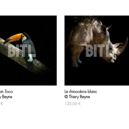
an Toco
Le rhinocéros blanc
y Beyne
© Thiery Beyne
0
€
120,00
€