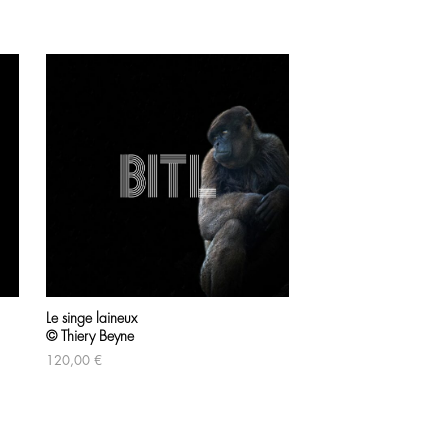
Le singe laineux
L’éléphant
© Thiery Beyne
© Thiery Beyne
120,00
€
120,00
€