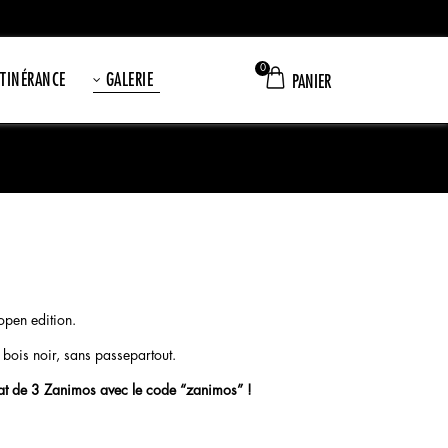
0
ITINÉRANCE
GALERIE
PANIER
open edition.
bois noir, sans passepartout.
hat de 3 Zanimos avec le code “zanimos” !