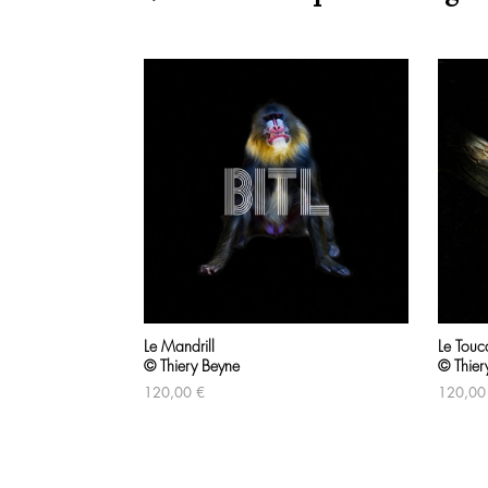
Produits similaires
Le Mandrill
Le Touc
© Thiery Beyne
© Thier
120,00
€
120,0