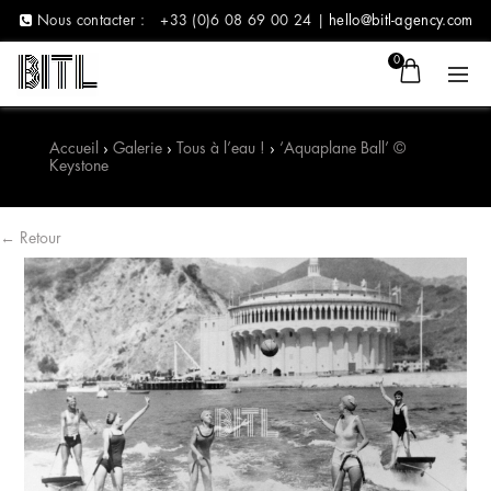
Nous contacter :
+33 (0)6 08 69 00 24 |
hello@bitl-agency.com
0
Accueil
›
Galerie
›
Tous à l’eau !
›
‘Aquaplane Ball’ ©
Keystone
← Retour