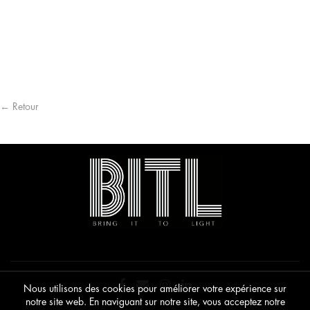
pro
produit
La R
a
© K
plu
vari
À p
Les
opt
peu
être
cho
sur
← Retour
la
pag
du
pro
Nous utilisons des cookies pour améliorer votre expérience sur
notre site web. En naviguant sur notre site, vous acceptez notre