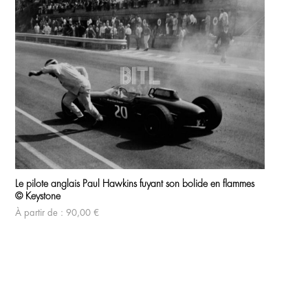
Ce
produit
Le pilote anglais Paul Hawkins fuyant son bolide en flammes
a
© Keystone
plusieurs
variations.
À partir de :
90,00
€
Les
options
peuvent
être
choisies
sur
la
page
Ce
du