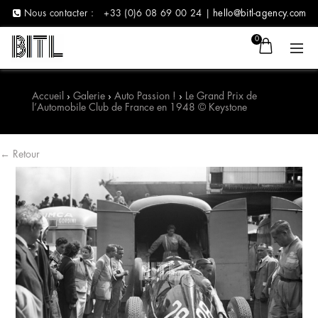
Nous contacter :
+33 (0)6 08 69 00 24 |
hello@bitl-agency.com
0
Accueil
›
Galerie
›
Auto Passion !
›
Le Grand Prix de
l’Automobile Club de France en 1948 © Keystone
← Retour