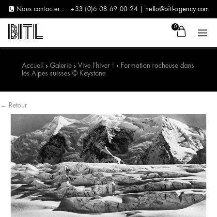
Nous contacter :
+33 (0)6 08 69 00 24 |
hello@bitl-agency.com
0
Accueil
›
Galerie
›
Vive l’hiver !
›
Formation rocheuse dans
les Alpes suisses © Keystone
← Retour