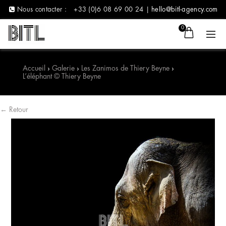
Nous contacter :
+33 (0)6 08 69 00 24 |
hello@bitl-agency.com
0
Accueil
›
Galerie
›
Les Zanimos de Thiery Beyne
›
L’éléphant © Thiery Beyne
← Retour