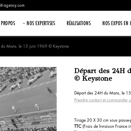
itl-agency.com
 PROPOS
NOS EXPERTISES
RÉALISATIONS
NOS EXPOS EN 
 du Mans, le 15 juin 1969 © Keystone
Départ des 24H d
© Keystone
Départ des 24H du Mans, le 15
Prendre contact et commander u
Tirage 20 X 30 cm sous passe-p
TTC
(Frais de livraison France in