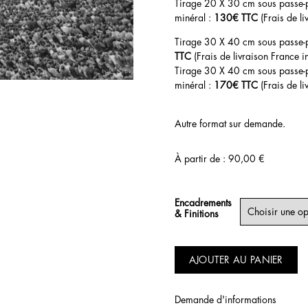
Tirage 20 X 30 cm sous passe-p
minéral :
130€ TTC
(Frais de li
Tirage 30 X 40 cm sous passe-p
TTC
(Frais de livraison France in
Tirage 30 X 40 cm sous passe-p
minéral :
170€ TTC
(Frais de li
Autre format sur demande.
À partir de :
90,00
€
Encadrements
& Finitions
AJOUTER AU PANIER
Demande d'informations