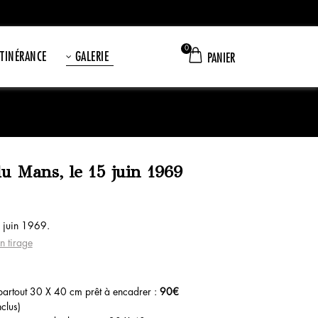
0
ITINÉRANCE
GALERIE
PANIER
u Mans, le 15 juin 1969
 juin 1969.
n tirage
artout 30 X 40 cm prêt à encadrer :
90€
clus)