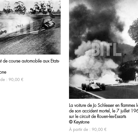
t de course automobile aux Etats-
tone
 de :
90,00
€
La voiture de Jo Schlesser en flammes l
de son accident mortel, le 7 juillet 19
sur le circuit de Rouen-les-Essarts
© Keystone
À partir de :
90,00
€