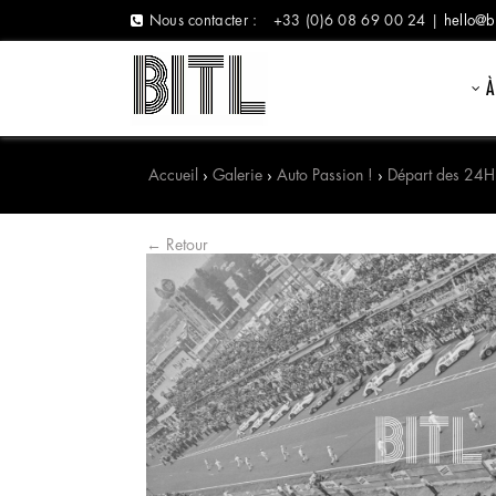
Nous contacter :
+33 (0)6 08 69 00 24 |
hello@b
À
Accueil
›
Galerie
›
Auto Passion !
›
Départ des 24H
← Retour