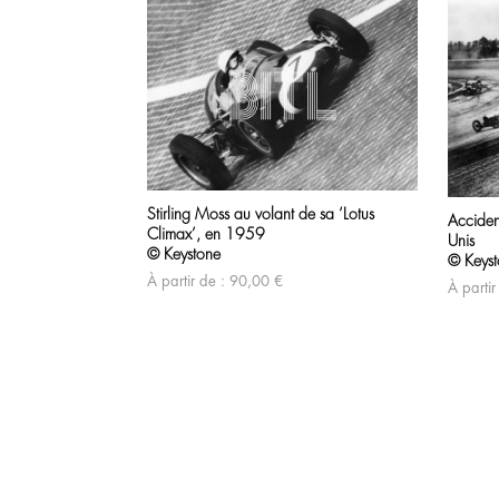
Produits similaires
Stirling Moss au volant de sa ‘Lotus
Acciden
Climax’, en 1959
Unis
© Keystone
© Keys
À partir de :
90,00
€
À partir