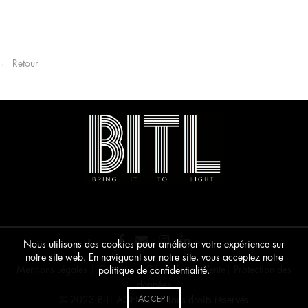
être
cho
sur
la
pag
du
← Retour
pro
Nous utilisons des cookies pour améliorer votre expérience sur
notre site web. En naviguant sur notre site, vous acceptez notre
Mentions Légales
|
Conditions Générales de Vente
|
Protection des
politique de confidentialité.
données
© 2023 BITL AGENCY • Tous droits réservés
ACCEPT