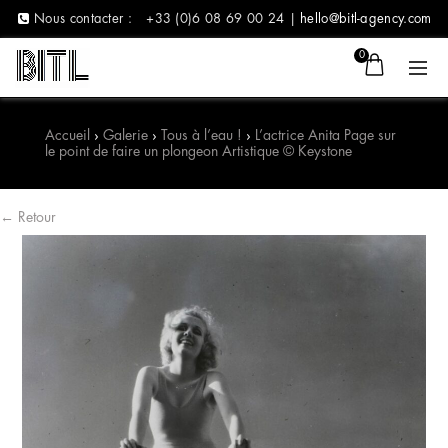
Nous contacter :
+33 (0)6 08 69 00 24 |
hello@bitl-agency.com
0
Accueil
›
Galerie
›
Tous à l’eau !
›
L’actrice Anita Page sur
le point de faire un plongeon Artistique © Keystone
← Retour