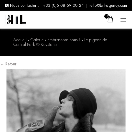
Nous contacter :
+33 (0)6 08 69 00 24 |
hello@bitl-agency.com
0
Accueil
›
Galerie
›
Embrassons-nous !
›
Le pigeon de
Central Park © Keystone
← Retour