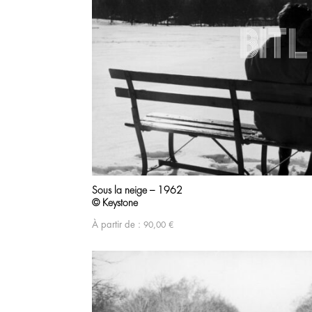
Sous la neige – 1962
© Keystone
À partir de :
90,00
€