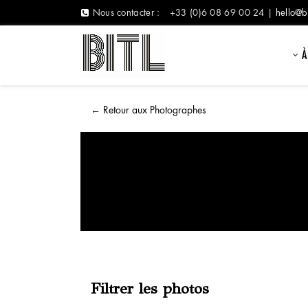
Nous contacter :
+33 (0)6 08 69 00 24 |
hello@b
À
←
Retour aux Photographes
Filtrer les photos