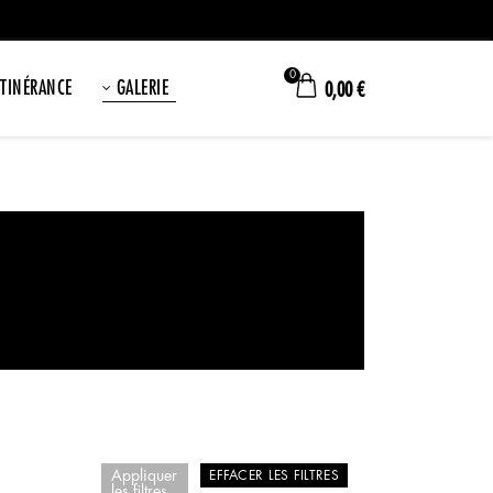
0
ITINÉRANCE
GALERIE
0,00
€
Appliquer
EFFACER LES FILTRES
les filtres