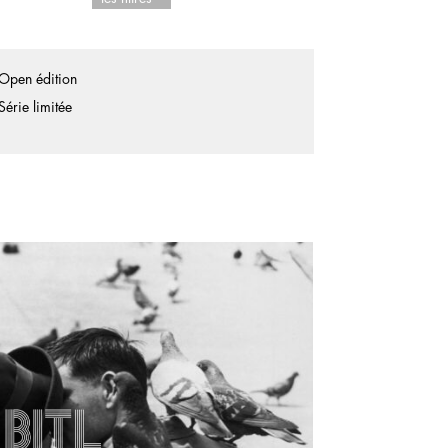
Open édition
Série limitée