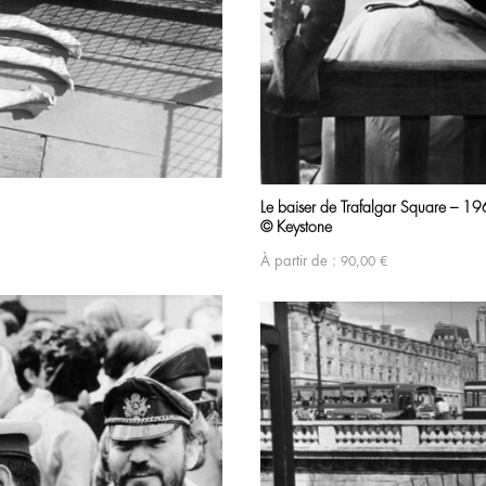
Le baiser de Trafalgar Square – 1
© Keystone
À partir de :
90,00
€