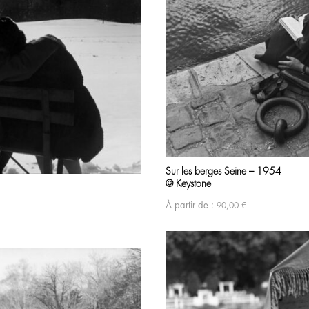
Sur les berges Seine – 1954
© Keystone
À partir de :
90,00
€