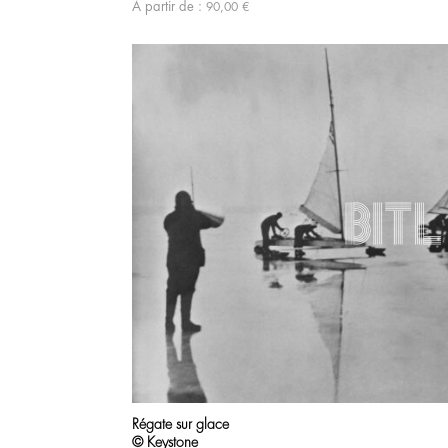
À partir de :
90,00
€
Régate sur glace
© Keystone