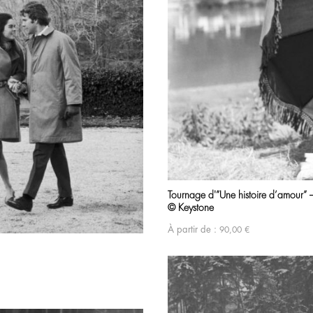
Tournage d'”Une histoire d’amour”
© Keystone
À partir de :
90,00
€