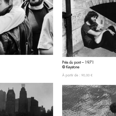
Près du pont – 1971
© Keystone
À partir de :
90,00
€