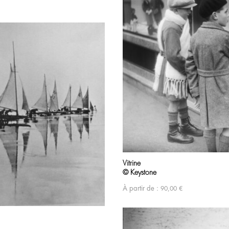
Vitrine
© Keystone
À partir de :
90,00
€