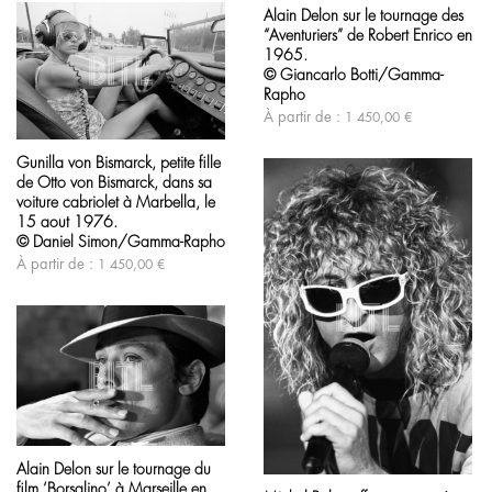
produit
sur
Alain Delon sur le tournage des
a
la
“Aventuriers” de Robert Enrico en
plusieurs
page
variations.
1965.
du
Les
produit
© Giancarlo Botti/Gamma-
options
Rapho
peuvent
À partir de :
1 450,00
€
être
Ce
choisies
produit
sur
Gunilla von Bismarck, petite fille
a
la
de Otto von Bismarck, dans sa
plusieurs
page
variations.
voiture cabriolet à Marbella, le
du
Les
15 aout 1976.
produit
options
© Daniel Simon/Gamma-Rapho
peuvent
À partir de :
1 450,00
€
être
choisies
sur
la
page
du
produit
Ce
produit
Ce
Alain Delon sur le tournage du
a
produit
film ‘Borsalino’ à Marseille en
plusieurs