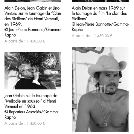
produit
produit
Alain Delon en mars 1969 sur
Alain Delon, Jean Gabin et Lino
a
a
le tournage du film “Le clan des
Ventura sur le tournage du “Clan
plusieurs
plusieurs
variations.
variations.
Siciliens”.
des Siciliens” de Henri Verneuil,
Les
Les
© Jean-Pierre Bonnotte/Gamma-
en 1969.
options
options
Rapho
© Jean-Pierre Bonnotte/Gamma-
peuvent
peuvent
Rapho
À partir de :
1 450,00
€
être
être
À partir de :
1 450,00
€
choisies
choisies
sur
sur
la
la
page
page
du
du
produit
produit
Ce
produit
Jean Gabin sur le tournage de
a
“Mélodie en sous-sol” d’Henri
plusieurs
variations.
Verneuil en 1963.
Les
© Reporters Associés/Gamma-
options
Rapho
peuvent
À partir de :
1 450,00
€
être
Ce
choisies