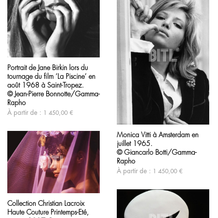
du
produit
Ce
produit
Portrait de Jane Birkin lors du
a
tournage du film ‘La Piscine’ en
plusieurs
variations.
août 1968 à Saint-Tropez.
Les
© Jean-Pierre Bonnotte/Gamma-
options
Rapho
peuvent
À partir de :
1 450,00
€
être
Ce
choisies
produit
sur
Monica Vitti à Amsterdam en
a
la
juillet 1965.
plusieurs
page
variations.
© Giancarlo Botti/Gamma-
du
Les
Rapho
produit
options
À partir de :
1 450,00
€
peuvent
être
Ce
choisies
produit
sur
Collection Christian Lacroix
a
la
Haute Couture Printemps-Eté,
plusieurs
page