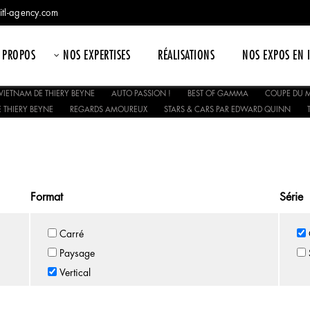
itl-agency.com
 PROPOS
NOS EXPERTISES
RÉALISATIONS
NOS EXPOS EN 
VIETNAM DE THIERY BEYNE
AUTO PASSION !
BEST OF GAMMA
COUPE DU M
 THIERY BEYNE
REGARDS AMOUREUX
STARS & CARS PAR EDWARD QUINN
Format
Série
Carré
Paysage
Vertical