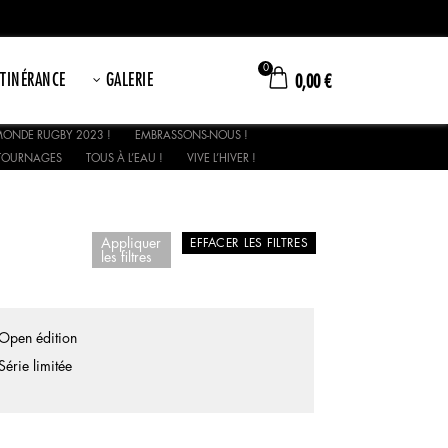
0
ITINÉRANCE
GALERIE
0,00
€
ONDE RUGBY 2023 !
EMBRASSONS-NOUS !
TOURNAGES
TOUS À L’EAU !
VIVE L’HIVER !
Appliquer
EFFACER LES FILTRES
les filtres
Open édition
Série limitée