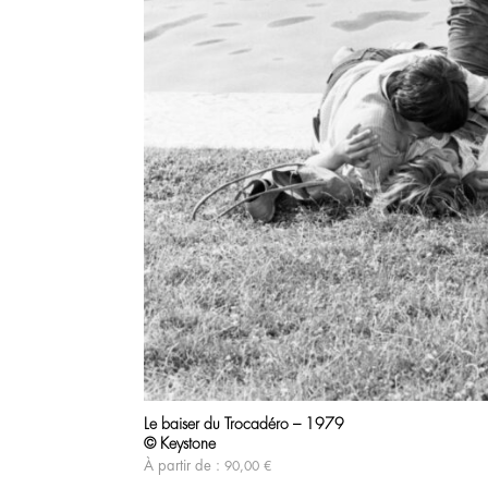
Le baiser du Trocadéro – 1979
© Keystone
À partir de :
90,00
€