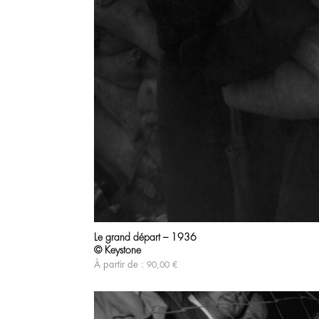
Le grand départ – 1936
© Keystone
À partir de :
90,00
€