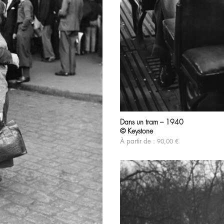
Dans un tram – 1940
© Keystone
À partir de :
90,00
€