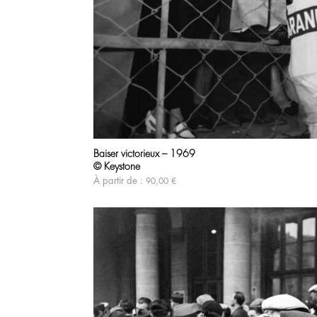
Baiser victorieux – 1969
© Keystone
À partir de :
90,00
€