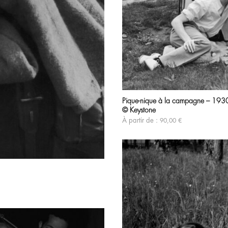
Pique-nique à la campagne – 193
© Keystone
À partir de :
90,00
€