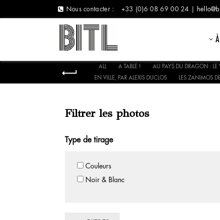
Nous contacter :
+33 (0)6 08 69 00 24 |
hello@b
À
ALL
A TABLE !
AU PAYS DU DRAGON : LE 
EN VILLE, PAR ALEXIS DUCLOS
LES ZANIMOS DE
Filtrer les photos
Type de tirage
Couleurs
Noir & Blanc