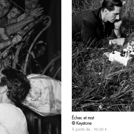
Échec et mat
© Keystone
À partir de :
90,00
€