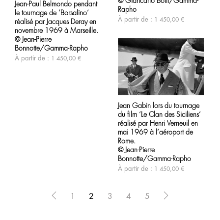
© Giancarlo Botti/Gamma-
Jean-Paul Belmondo pendant
a
peuvent
Rapho
le tournage de ‘Borsalino’
plusieurs
être
À partir de :
1 450,00
€
variations.
choisies
réalisé par Jacques Deray en
Les
sur
novembre 1969 à Marseille.
options
la
© Jean-Pierre
peuvent
page
Bonnotte/Gamma-Rapho
être
du
À partir de :
1 450,00
€
choisies
produit
sur
la
page
Ce
du
produit
produit
Jean Gabin lors du tournage
a
du film ‘Le Clan des Siciliens’
plusieurs
variations.
réalisé par Henri Verneuil en
Les
mai 1969 à l’aéroport de
options
Rome.
peuvent
© Jean-Pierre
être
Bonnotte/Gamma-Rapho
choisies
À partir de :
1 450,00
€
sur
la
page
du
1
2
3
4
5
produit