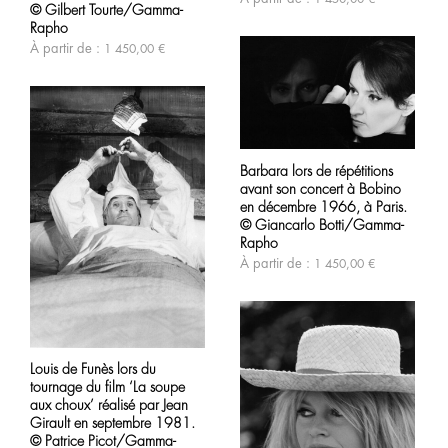
options
être
© Gilbert Tourte/Gamma-
peuvent
choisies
Rapho
être
sur
À partir de :
1 450,00
€
choisies
la
sur
page
la
du
page
produit
du
produit
Ce
produit
Barbara lors de répétitions
a
avant son concert à Bobino
plusieurs
variations.
en décembre 1966, à Paris.
Les
© Giancarlo Botti/Gamma-
options
Rapho
peuvent
À partir de :
1 450,00
€
être
choisies
sur
la
page
Ce
du
produit
produit
Louis de Funès lors du
a
tournage du film ‘La soupe
plusieurs
variations.
aux choux’ réalisé par Jean
Les
Girault en septembre 1981.
options
© Patrice Picot/Gamma-