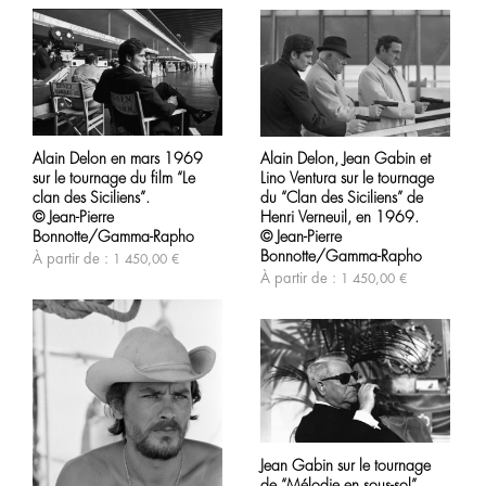
la
la
page
page
du
du
produit
produit
Ce
Ce
produit
produit
Alain Delon en mars 1969
Alain Delon, Jean Gabin et
a
a
sur le tournage du film “Le
Lino Ventura sur le tournage
plusieurs
plusieurs
variations.
variations.
clan des Siciliens”.
du “Clan des Siciliens” de
Les
Les
© Jean-Pierre
Henri Verneuil, en 1969.
options
options
Bonnotte/Gamma-Rapho
© Jean-Pierre
peuvent
peuvent
Bonnotte/Gamma-Rapho
À partir de :
1 450,00
€
être
être
À partir de :
1 450,00
€
choisies
choisies
sur
sur
la
la
page
page
du
du
produit
produit
Ce
produit
Jean Gabin sur le tournage
a
de “Mélodie en sous-sol”