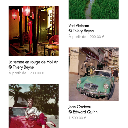
options
peuvent
être
choisies
Ce
sur
produit
Vert Vietnam
la
a
© Thiery Beyne
page
plusieurs
du
variations.
À partir de :
900,00
€
produit
Les
options
peuvent
Ce
être
produit
choisies
La femme en rouge de Hoi An
a
sur
© Thiery Beyne
plusieurs
la
variations.
page
À partir de :
900,00
€
Les
du
options
produit
peuvent
être
choisies
sur
la
Jean Cocteau
page
© Edward Quinn
du
produit
1 500,00
€