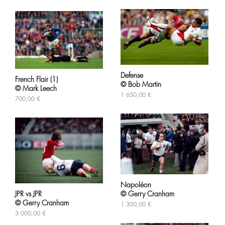
Defense
French Flair (1)
© Bob Martin
© Mark Leech
1 650,00
€
700,00
€
Napoléon
JPR vs JPR
© Gerry Cranham
© Gerry Cranham
1 300,00
€
3 000,00
€