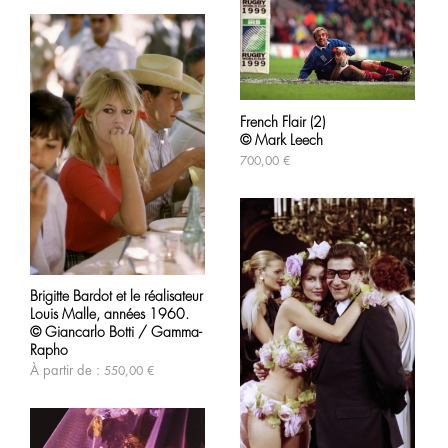
French Flair (2)
© Mark Leech
700,00
€
Ce
produit
Brigitte Bardot et le réalisateur
a
Louis Malle, années 1960.
plusieurs
variations.
© Giancarlo Botti / Gamma-
Les
Rapho
options
À partir de :
550,00
€
peuvent
être
choisies
sur
la