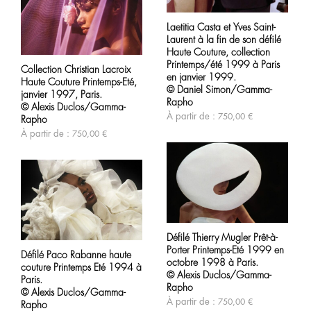
Ce
page
produit
du
Laetitia Casta et Yves Saint-
a
produit
Laurent à la fin de son défilé
plusieurs
Ce
variations.
Haute Couture, collection
produit
Les
Printemps/été 1999 à Paris
Collection Christian Lacroix
a
options
en janvier 1999.
Haute Couture Printemps-Eté,
plusieurs
peuvent
© Daniel Simon/Gamma-
variations.
janvier 1997, Paris.
être
Rapho
Les
choisies
© Alexis Duclos/Gamma-
options
À partir de :
750,00
€
sur
Rapho
peuvent
la
À partir de :
750,00
€
être
page
choisies
du
sur
produit
la
page
du
produit
Ce
produit
Ce
Défilé Thierry Mugler Prêt-à-
a
produit
Porter Printemps-Eté 1999 en
plusieurs
Défilé Paco Rabanne haute
a
variations.
octobre 1998 à Paris.
couture Printemps Eté 1994 à
plusieurs
Les
© Alexis Duclos/Gamma-
variations.
Paris.
options
Rapho
Les
© Alexis Duclos/Gamma-
peuvent
options
À partir de :
750,00
€
Rapho
être