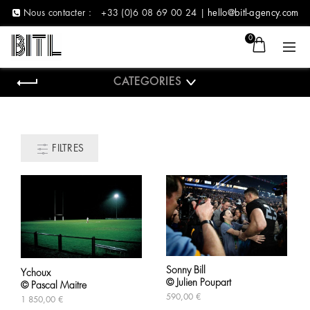
Nous contacter :
+33 (0)6 08 69 00 24 |
hello@bitl-agency.com
0
CATEGORIES
FILTRES
Sonny Bill
Ychoux
© Julien Poupart
© Pascal Maitre
590,00
€
1 850,00
€