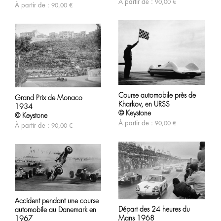
À partir de :
Les
90,00
€
À partir de :
90,00
€
options
options
peuvent
peuvent
être
être
choisies
choisies
sur
sur
la
la
page
page
du
du
produit
produit
Ce
Ce
produit
produit
Course automobile près de
a
Grand Prix de Monaco
a
Kharkov, en URSS
plusieurs
1934
plusieurs
variations.
© Keystone
variations.
© Keystone
Les
Les
À partir de :
90,00
€
À partir de :
90,00
€
options
options
peuvent
peuvent
être
être
choisies
choisies
sur
sur
la
la
page
page
du
du
Ce
produit
produit
produit
Ce
Accident pendant une course
a
produit
Départ des 24 heures du
automobile au Danemark en
plusieurs
a
variations.
Mans 1968
1967
plusieurs