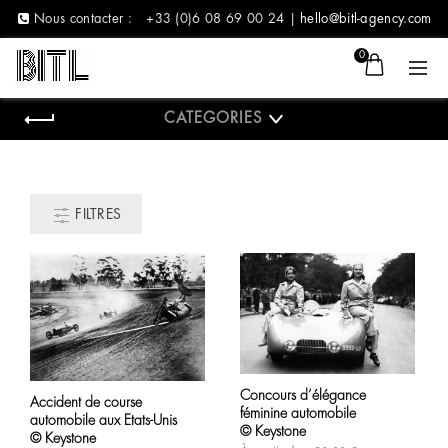
Nous contacter :
+33 (0)6 08 69 00 24 |
hello@bitl-agency.com
0
CATEGORIES
FILTRES
Ce
Ce
produit
produit
Concours d’élégance
a
Accident de course
a
féminine automobile
plusieurs
automobile aux Etats-Unis
plusieurs
variations.
© Keystone
variations.
© Keystone
Les