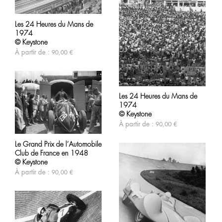
produit
Ce
produit
Les 24 Heures du Mans de
a
1974
plusieurs
variations.
© Keystone
Les
À partir de :
90,00
€
options
peuvent
être
choisies
Ce
sur
produit
Les 24 Heures du Mans de
la
a
1974
page
plusieurs
du
variations.
© Keystone
produit
Les
À partir de :
90,00
€
options
Ce
peuvent
produit
Le Grand Prix de l’Automobile
être
a
Club de France en 1948
choisies
plusieurs
sur
variations.
© Keystone
la
Les
À partir de :
90,00
€
page
options
du
peuvent
produit
être
choisies
sur
la