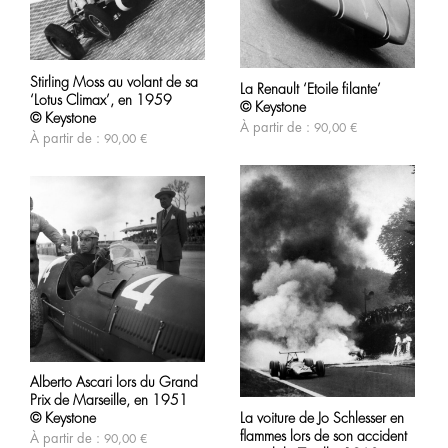
page
du
produit
Ce
Ce
produit
produit
Stirling Moss au volant de sa
a
La Renault ‘Etoile filante’
a
‘Lotus Climax’, en 1959
plusieurs
© Keystone
plusieurs
variations.
© Keystone
variations.
À partir de :
90,00
€
Les
À partir de :
90,00
€
Les
options
options
peuvent
peuvent
être
être
choisies
choisies
sur
sur
la
la
page
page
du
du
produit
produit
Ce
produit
Alberto Ascari lors du Grand
a
Ce
Prix de Marseille, en 1951
plusieurs
produit
variations.
La voiture de Jo Schlesser en
© Keystone
a
Les
flammes lors de son accident
plusieurs
À partir de :
90,00
€