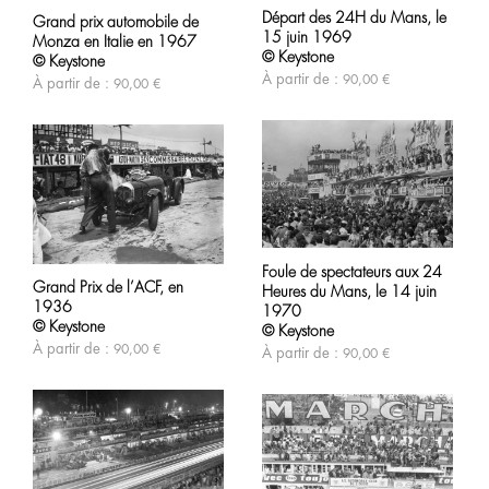
produit
produit
Départ des 24H du Mans, le
a
Grand prix automobile de
a
15 juin 1969
plusieurs
Monza en Italie en 1967
plusieurs
variations.
© Keystone
variations.
© Keystone
Les
Les
À partir de :
90,00
€
À partir de :
90,00
€
options
options
peuvent
peuvent
être
être
choisies
choisies
sur
sur
la
la
page
page
du
du
produit
produit
Ce
Ce
produit
Foule de spectateurs aux 24
produit
a
Grand Prix de l’ACF, en
a
Heures du Mans, le 14 juin
plusieurs
1936
plusieurs
variations.
1970
variations.
© Keystone
Les
© Keystone
Les
options
À partir de :
90,00
€
À partir de :
90,00
€
options
peuvent
peuvent
être
être
choisies
choisies
sur
sur
la
la
page
page
du
du
produit