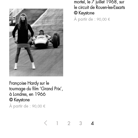
options
variations.
mortel, le 7 juillet 1968, sur
peuvent
Les
le circuit de Rouen-les-Essarts
être
options
© Keystone
choisies
peuvent
À partir de :
90,00
€
sur
être
la
choisies
page
sur
du
la
produit
page
du
produit
Ce
produit
Françoise Hardy sur le
a
tournage du film ‘Grand Prix’,
plusieurs
variations.
à Londres, en 1966
Les
© Keystone
options
À partir de :
90,00
€
peuvent
être
choisies
1
2
3
4
sur
la
page