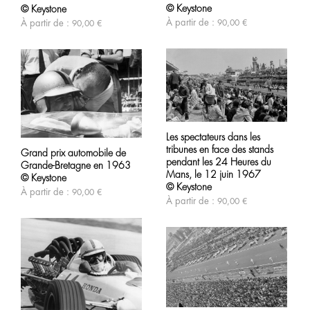
Les
variations.
© Keystone
© Keystone
options
Les
À partir de :
À partir de :
90,00
€
90,00
€
peuvent
options
être
peuvent
choisies
être
sur
choisies
la
sur
page
la
du
page
produit
du
Ce
produit
produit
Ce
Les spectateurs dans les
a
produit
tribunes en face des stands
plusieurs
Grand prix automobile de
a
variations.
pendant les 24 Heures du
Grande-Bretagne en 1963
plusieurs
Les
Mans, le 12 juin 1967
variations.
© Keystone
options
© Keystone
Les
À partir de :
90,00
€
peuvent
options
À partir de :
90,00
€
être
peuvent
choisies
être
sur
choisies
la
sur
page
la
du
page
produit
du
produit
Ce
Ce