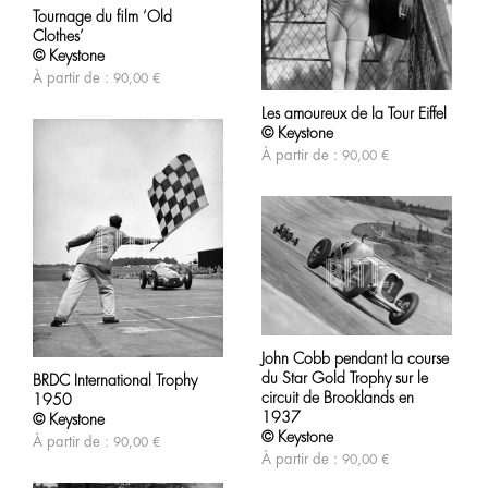
produit
Tournage du film ‘Old
a
Clothes’
plusieurs
variations.
© Keystone
Les
À partir de :
90,00
€
Ce
options
produit
peuvent
Les amoureux de la Tour Eiffel
a
être
© Keystone
plusieurs
choisies
variations.
À partir de :
90,00
€
sur
Les
la
options
page
peuvent
du
être
produit
choisies
sur
la
page
du
produit
Ce
produit
Ce
John Cobb pendant la course
a
produit
du Star Gold Trophy sur le
plusieurs
BRDC International Trophy
a
variations.
circuit de Brooklands en
1950
plusieurs
Les
1937
variations.
© Keystone
options
Les
© Keystone
À partir de :
90,00
€
peuvent
options
À partir de :
90,00
€
être
peuvent
choisies
être