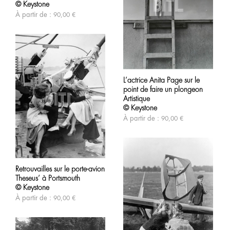
© Keystone
plusieurs
variations.
À partir de :
90,00
€
Les
options
peuvent
être
choisies
sur
Ce
la
produit
page
L’actrice Anita Page sur le
a
du
point de faire un plongeon
plusieurs
produit
variations.
Artistique
Les
© Keystone
options
À partir de :
90,00
€
peuvent
être
choisies
sur
Ce
la
produit
page
Retrouvailles sur le porte-avion
a
du
Theseus’ à Portsmouth
plusieurs
produit
variations.
© Keystone
Les
À partir de :
90,00
€
options
peuvent
être
choisies