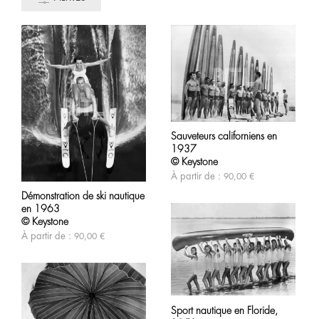
Ce
produit
Sauveteurs californiens en
a
1937
plusieurs
variations.
© Keystone
Les
Ce
À partir de :
90,00
€
options
produit
peuvent
Démonstration de ski nautique
a
être
en 1963
plusieurs
choisies
variations.
© Keystone
sur
Les
À partir de :
90,00
€
la
options
page
peuvent
du
être
produit
choisies
sur
Ce
la
produit
Sport nautique en Floride,
page
a