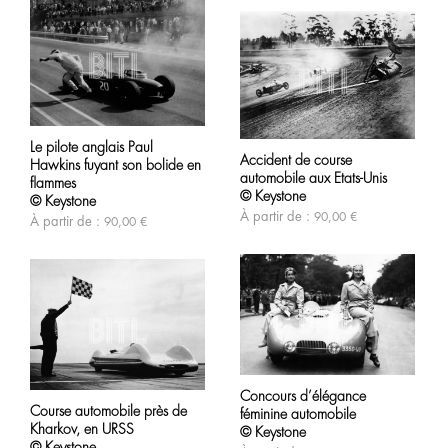
sur
choisies
la
sur
page
la
du
page
produit
du
produit
Ce
Ce
produit
produit
Le pilote anglais Paul
a
Accident de course
a
Hawkins fuyant son bolide en
plusieurs
automobile aux Etats-Unis
plusieurs
variations.
flammes
variations.
© Keystone
Les
© Keystone
Les
options
À partir de :
90,00
€
À partir de :
90,00
€
options
peuvent
peuvent
être
être
choisies
choisies
sur
sur
la
la
page
page
du
du
produit
produit
Ce
Ce
produit
Concours d’élégance
produit
a
Course automobile près de
féminine automobile
a
plusieurs
Kharkov, en URSS
plusieurs
variations.
© Keystone
variations.
Les
© Keystone