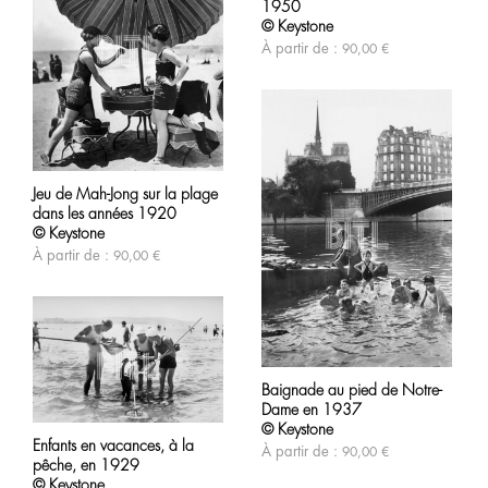
du
1950
plusieurs
produit
variations.
© Keystone
Les
À partir de :
90,00
€
options
peuvent
être
choisies
sur
la
Ce
page
produit
du
Jeu de Mah-Jong sur la plage
a
produit
dans les années 1920
plusieurs
variations.
© Keystone
Les
À partir de :
90,00
€
options
peuvent
être
choisies
sur
la
Ce
page
produit
du
Baignade au pied de Notre-
a
produit
Dame en 1937
plusieurs
Ce
variations.
© Keystone
produit
Les
Enfants en vacances, à la
a
À partir de :
90,00
€
options
pêche, en 1929
plusieurs
peuvent
variations.
© Keystone