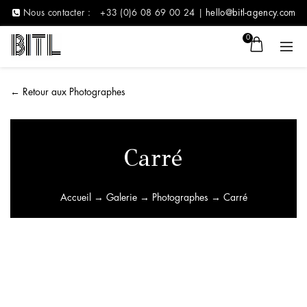
Nous contacter :
+33 (0)6 08 69 00 24 |
hello@bitl-agency.com
0
←
Retour aux Photographes
Carré
Accueil
→
Galerie
→
Photographes
→ Carré