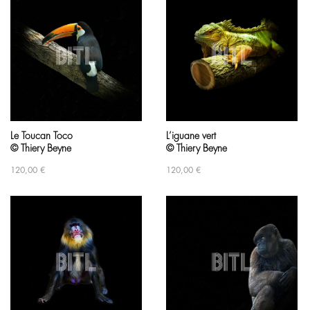
Le Toucan Toco
L’iguane vert
© Thiery Beyne
© Thiery Beyne
120,00
€
120,00
€