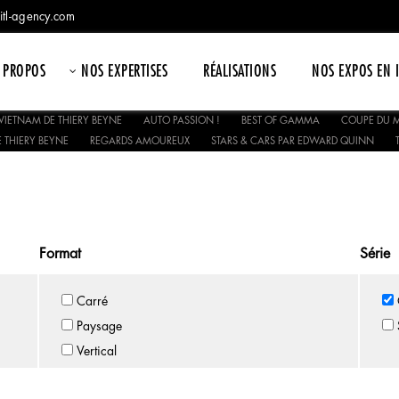
itl-agency.com
 PROPOS
NOS EXPERTISES
RÉALISATIONS
NOS EXPOS EN 
VIETNAM DE THIERY BEYNE
AUTO PASSION !
BEST OF GAMMA
COUPE DU M
 THIERY BEYNE
REGARDS AMOUREUX
STARS & CARS PAR EDWARD QUINN
Format
Série
Carré
Paysage
Vertical