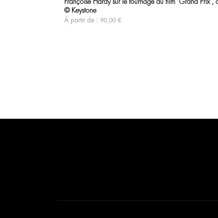
Françoise Hardy sur le tournage du film ‘Grand Prix’,
© Keystone
À partir de :
90,00
€