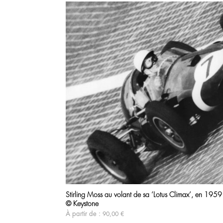
Stirling Moss au volant de sa ‘Lotus Climax’, en 1959
© Keystone
À partir de :
90,00
€