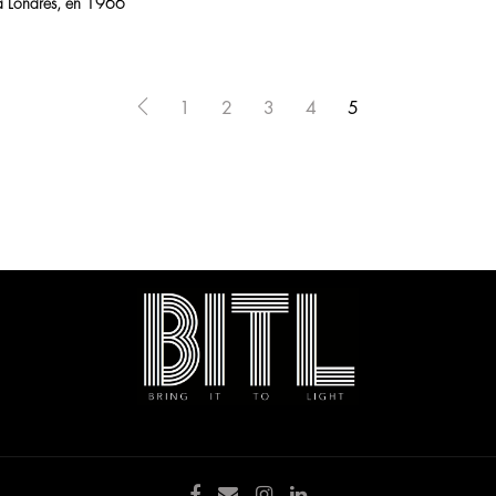
 à Londres, en 1966
1
2
3
4
5