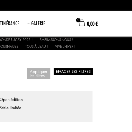
0
ITINÉRANCE
GALERIE
0,00
€
ONDE RUGBY 2023 !
EMBRASSONS-NOUS !
TOURNAGES
TOUS À L’EAU !
VIVE L’HIVER !
Appliquer
EFFACER LES FILTRES
les filtres
Open édition
Série limitée