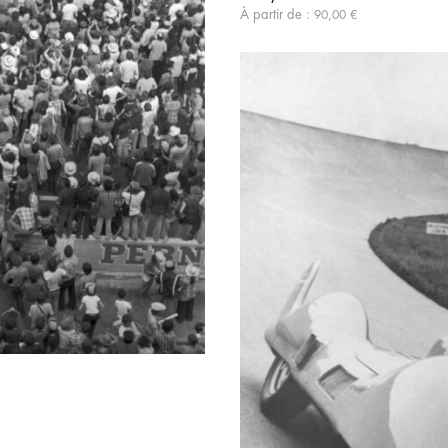
À partir de :
90,00
€