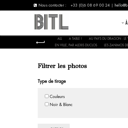
Nous contacter :
+33 (0)6 08 69 00 24 |
hello@b
À
ALL
A TABLE !
AU PAYS DU DRAGON : LE 
EN VILLE, PAR ALEXIS DUCLOS
LES ZANIMOS DE
Filtrer les photos
Type de tirage
Couleurs
Noir & Blanc