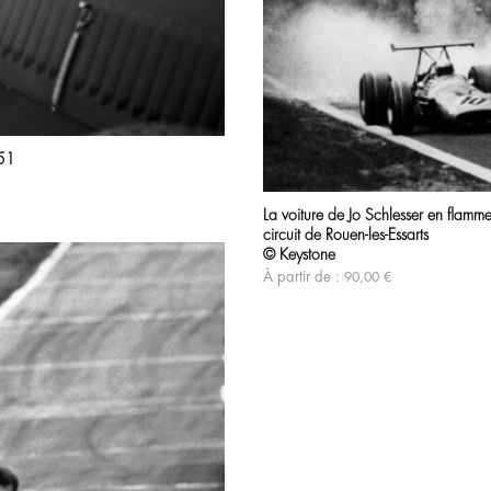
951
La voiture de Jo Schlesser en flammes
circuit de Rouen-les-Essarts
© Keystone
À partir de :
90,00
€