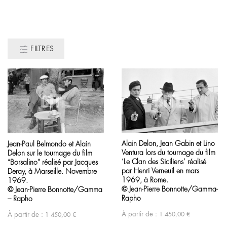
FILTRES
Alain Delon, Jean Gabin et Lino
Jean-Paul Belmondo et Alain
Ventura lors du tournage du film
Delon sur le tournage du film
‘Le Clan des Siciliens’ réalisé
“Borsalino” réalisé par Jacques
par Henri Verneuil en mars
Deray, à Marseille. Novembre
1969, à Rome.
1969.
© Jean-Pierre Bonnotte/Gamma-
© Jean-Pierre Bonnotte/Gamma
Rapho
– Rapho
À partir de :
1 450,00
€
À partir de :
1 450,00
€