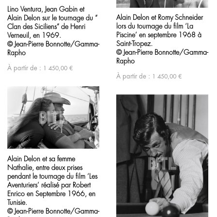
Lino Ventura, Jean Gabin et
Alain Delon et Romy Schneider
Alain Delon sur le tournage du “
lors du tournage du film ‘La
Clan des Siciliens” de Henri
Piscine’ en septembre 1968 à
Verneuil, en 1969.
Saint-Tropez.
© Jean-Pierre Bonnotte/Gamma-
© Jean-Pierre Bonnotte/Gamma-
Rapho
Rapho
À partir de :
1 450,00
€
À partir de :
1 450,00
€
Alain Delon et sa femme
Nathalie, entre deux prises
pendant le tournage du film ‘Les
Aventuriers’ réalisé par Robert
Enrico en Septembre 1966, en
Tunisie.
© Jean-Pierre Bonnotte/Gamma-