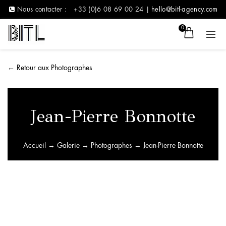
Nous contacter :
+33 (0)6 08 69 00 24 |
hello@bitl-agency.com
0
←
Retour aux Photographes
Jean-Pierre Bonnotte
Accueil
→
Galerie
→
Photographes
→ Jean-Pierre Bonnotte