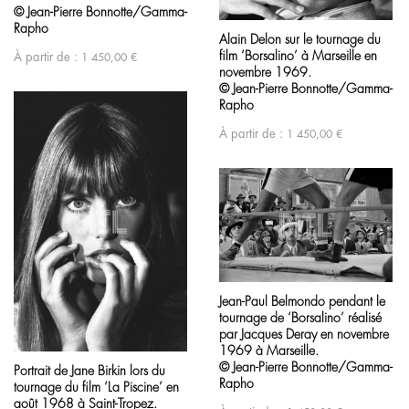
© Jean-Pierre Bonnotte/Gamma-
Rapho
Alain Delon sur le tournage du
film ‘Borsalino’ à Marseille en
À partir de :
1 450,00
€
novembre 1969.
© Jean-Pierre Bonnotte/Gamma-
Rapho
À partir de :
1 450,00
€
Jean-Paul Belmondo pendant le
tournage de ‘Borsalino’ réalisé
par Jacques Deray en novembre
1969 à Marseille.
© Jean-Pierre Bonnotte/Gamma-
Portrait de Jane Birkin lors du
Rapho
tournage du film ‘La Piscine’ en
août 1968 à Saint-Tropez.