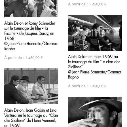
À partir de :
1 450,00
€
Alain Delon et Romy Schneider
sur le tournage du film « la
Piscine » de Jacques Deray, en
1968.
© Jean-Pierre Bonnotte/Gamma-
Rapho
Alain Delon en mars 1969 sur
À partir de :
1 450,00
€
le tournage du film “Le clan des
Siciliens”.
© Jean-Pierre Bonnotte/Gamma-
Rapho
À partir de :
1 450,00
€
Alain Delon, Jean Gabin et Lino
Ventura sur le tournage du “Clan
des Siciliens” de Henri Verneuil,
en 1969.