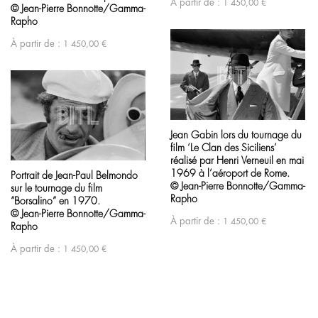
À partir de :
1 450,00
€
© Jean-Pierre Bonnotte/Gamma-
Rapho
À partir de :
1 450,00
€
Jean Gabin lors du tournage du
film ‘Le Clan des Siciliens’
réalisé par Henri Verneuil en mai
1969 à l’aéroport de Rome.
Portrait de Jean-Paul Belmondo
© Jean-Pierre Bonnotte/Gamma-
sur le tournage du film
Rapho
“Borsalino” en 1970.
© Jean-Pierre Bonnotte/Gamma-
À partir de :
1 450,00
€
Rapho
À partir de :
1 450,00
€