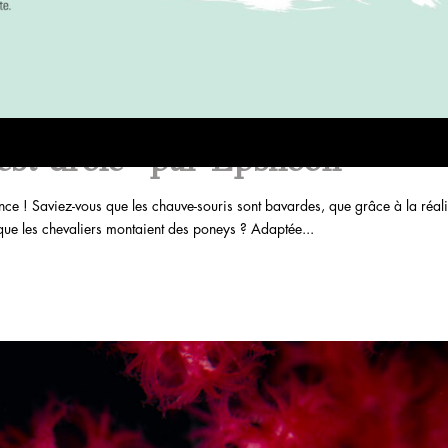
est drôle” par Epsiloon
nce ! Saviez-vous que les chauve-souris sont bavardes, que grâce à la réali
 que les chevaliers montaient des poneys ? Adaptée...