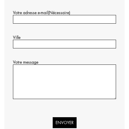
Votre adresse e-mail
(Nécessaire)
Ville
Votre message
Je
ne
suis
pas