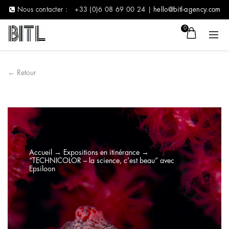
Nous contacter :
+33 (0)6 08 69 00 24 |
hello@bitl-agency.com
0
← Retour
Accueil
→
Expositions en itinérance
→
“TECHNICOLOR – la science, c’est beau” avec
Epsiloon