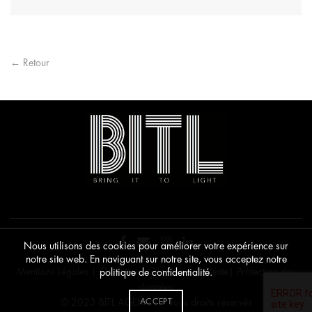
un
robot
← Retour
Nous utilisons des cookies pour améliorer votre expérience sur
notre site web. En naviguant sur notre site, vous acceptez notre
Mentions Légales
|
Conditions Générales de Vente
|
Protection des
politique de confidentialité.
données
© 2023 BITL AGENCY • Tous droits réservés
ACCEPT