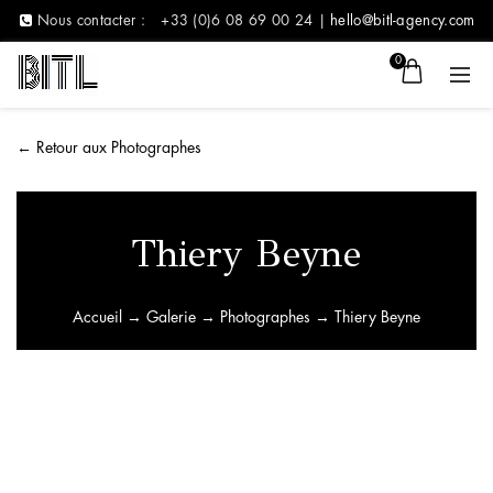
Nous contacter :
+33 (0)6 08 69 00 24 |
hello@bitl-agency.com
0
←
Retour aux Photographes
Thiery Beyne
Accueil
→
Galerie
→
Photographes
→ Thiery Beyne