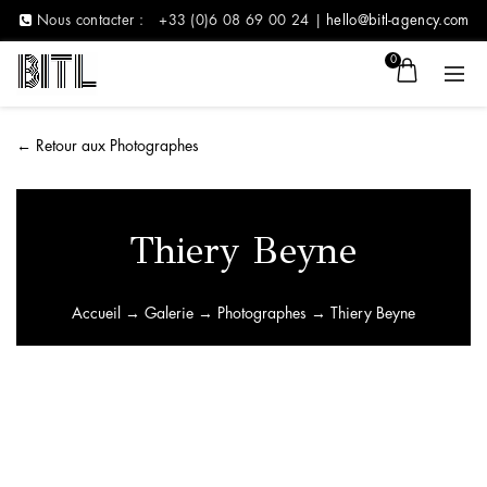
Nous contacter :
+33 (0)6 08 69 00 24 |
hello@bitl-agency.com
0
←
Retour aux Photographes
Thiery Beyne
Accueil
→
Galerie
→
Photographes
→ Thiery Beyne