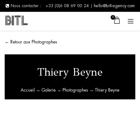
Nous contacter :
+33 (0)6 08 69 00 24 |
hello@bitl-agency.com
0
←
Retour aux Photographes
Thiery Beyne
Accueil
→
Galerie
→
Photographes
→ Thiery Beyne