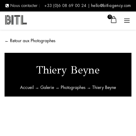
Nous contacter :
+33 (0)6 08 69 00 24 |
hello@bitl-agency.com
0
←
Retour aux Photographes
Thiery Beyne
Accueil
→
Galerie
→
Photographes
→ Thiery Beyne